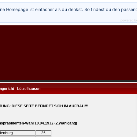
ne Homepage ist einfacher als du denkst. So findest du den passen
powered b
ngericht - Lützelhausen
UNG: DIESE SEITE BEFINDET SICH IM AUFBAU!!!
hspräsidenten-Wahl 10.04.1932 (2.Wahlgang)
denburg
35