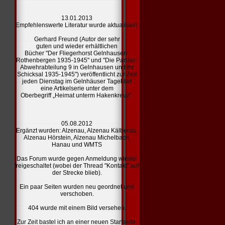
13.01.2013
Empfehlenswerte Literatur
wurde aktualisiert.
Gerhard Freund (Autor der sehr
guten und wieder erhältlichen
Bücher "Der Fliegerhorst Gelnhausen-
Rothenbergen 1935-1945" und "Die Panzer-
Abwehrabteilung 9 in Gelnhausen und ihr
Schicksal 1935-1945") veröffentlicht zur Zeit
jeden Dienstag im Gelnhäuser Tageblatt
eine Artikelserie unter dem
Oberbegriff „Heimat unterm Hakenkreuz“.
05.08.2012
Ergänzt wurden:
Alzenau,
Alzenau Kälberau,
Alzenau Hörstein,
Alzenau Michelbach,
Hanau und
WMTS
Das Forum wurde gegen Anmeldung wieder
freigeschaltet (wobei der Thread "Kontakt" auf
der Strecke blieb).
Ein paar Seiten wurden neu geordnet und
verschoben.
404
wurde mit einem Bild versehen.
Zur Zeit bastel ich an einer
neuen Startseite.