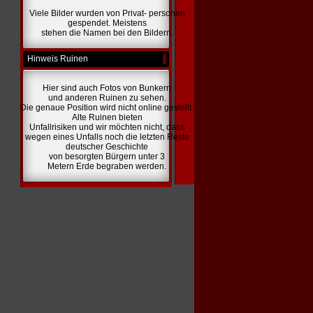
Viele Bilder wurden von Privat- personen
gespendet. Meistens
stehen die Namen bei den Bildern.
Hinweis Ruinen
Hier sind auch Fotos von Bunkern
und anderen Ruinen zu sehen.
Die genaue Position wird nicht online gestellt.
Alte Ruinen bieten
Unfallrisiken und wir möchten nicht, dass
wegen eines Unfalls noch die letzten Reste
deutscher Geschichte
von besorgten Bürgern unter 3
Metern Erde begraben werden.