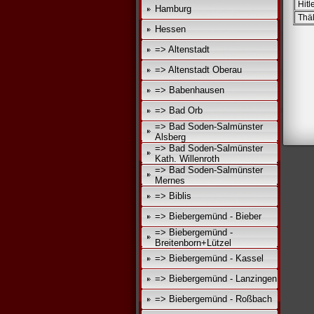
Hitl
Hamburg
Thä
Hessen
=> Altenstadt
=> Altenstadt Oberau
=> Babenhausen
=> Bad Orb
=> Bad Soden-Salmünster
Alsberg
=> Bad Soden-Salmünster
Kath. Willenroth
=> Bad Soden-Salmünster
Mernes
=> Biblis
=> Biebergemünd - Bieber
=> Biebergemünd -
Breitenborn+Lützel
=> Biebergemünd - Kassel
=> Biebergemünd - Lanzingen
=> Biebergemünd - Roßbach