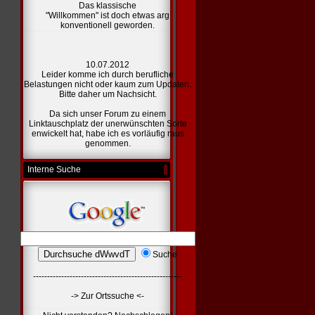
Das klassische
"Willkommen" ist doch etwas arg
konventionell geworden.
10.07.2012
Leider komme ich durch berufliche
Belastungen nicht oder kaum zum Updaten.
Bitte daher um Nachsicht.
Da sich unser Forum zu einem
Linktauschplatz der unerwünschten Sorte
enwickelt hat, habe ich es vorläufig raus
genommen.
Interne Suche
Suche
-----------------------------------------------------
-> Zur Ortssuche <-