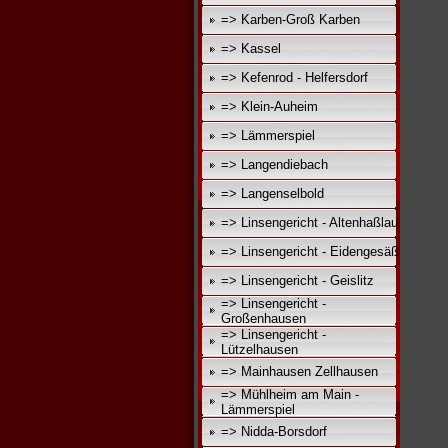
=> Karben-Groß Karben
=> Kassel
=> Kefenrod - Helfersdorf
=> Klein-Auheim
=> Lämmerspiel
=> Langendiebach
=> Langenselbold
=> Linsengericht - Altenhaßlau
=> Linsengericht - Eidengesäß
=> Linsengericht - Geislitz
=> Linsengericht -
Großenhausen
=> Linsengericht -
Lützelhausen
=> Mainhausen Zellhausen
=> Mühlheim am Main -
Lämmerspiel
=> Nidda-Borsdorf