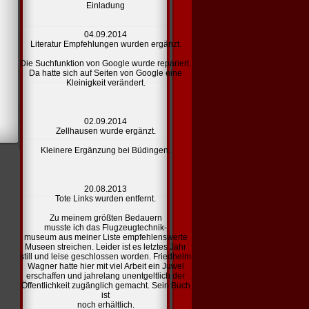
Einladung
04.09.2014
Literatur Empfehlungen
wurden ergänzt.
Die Suchfunktion von Google wurde repariert.
Da hatte sich auf Seiten von Google eine
Kleinigkeit verändert.
02.09.2014
Zellhausen
wurde ergänzt.
Kleinere Ergänzung bei Büdingen.
20.08.2013
Tote
Links
wurden entfernt.
Zu meinem größten Bedauern
musste ich das Flugzeugtechnik-
museum aus meiner Liste
empfehlenswerte
Museen
streichen. Leider ist es letztes Jahr
still und leise geschlossen worden. Friedhelm
Wagner hatte hier mit viel Arbeit ein Juwel
erschaffen und jahrelang unentgeltlich der
Öffentlichkeit zugänglich gemacht. Sein Buch
ist
noch erhältlich.