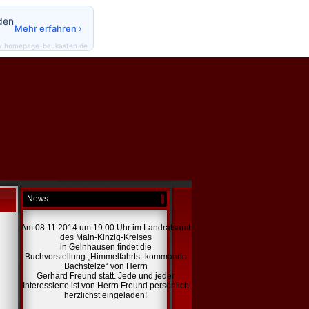
den
Mehr erfahren ›
y homepage-baukasten.de
News
Am 08.11.2014 um 19:00 Uhr im Landratsamt
des Main-Kinzig-Kreises
in Gelnhausen findet die
Buchvorstellung „Himmelfahrts- kommando
Bachstelze“ von Herrn
Gerhard Freund statt. Jede und jeder
Interessierte ist von Herrn Freund persönlich
herzlichst eingeladen!