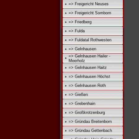
=> Freigericht Neuses
=> Freigericht Somborn
=> Friedberg
=> Fulda
=> Fuldatal Rothwesten
=> Gelnhausen
=> Gelnhausen Hailer -
Meerholz
=> Gelnhausen Haitz
=> Gelnhausen Höchst
=> Gelnhausen Roth
=> Gießen
=> Grebenhain
=> Großkrotzenburg
=> Gründau Breitenborn
=> Gründau Gettenbach