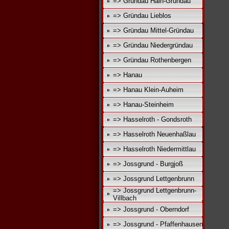
=> Gründau Hain-Gründau
=> Gründau Lieblos
=> Gründau Mittel-Gründau
=> Gründau Niedergründau
=> Gründau Rothenbergen
=> Hanau
=> Hanau Klein-Auheim
=> Hanau-Steinheim
=> Hasselroth - Gondsroth
=> Hasselroth Neuenhaßlau
=> Hasselroth Niedermittlau
=> Jossgrund - Burgjoß
=> Jossgrund Lettgenbrunn
=> Jossgrund Lettgenbrunn-
Villbach
=> Jossgrund - Oberndorf
=> Jossgrund - Pfaffenhausen