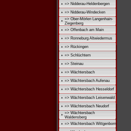
=> Nidderau-Heldenbergen
=> Nidderau-Windecken
=> Ober-Mörlen Langenhain-
Ziegenberg
=> Offenbach am Main
=> Ronneburg Altwiedermus
=> Rückingen
=> Schlüchtern
=> Steinau
=> Wächtersbach
=> Wächtersbach Aufenau
=> Wächtersbach Hesseldorf
=> Wächtersbach Leisenwald
=> Wächtersbach Neudorf
=> Wächtersbach
Waldensberg
=> Wächtersbach Wittgenborn