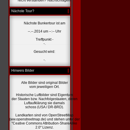
Nicht verstanden? Nachschlagen!
Nächste Tour?
Nächste Bunkertour ist am
--.--.2014 um --:-- Uhr
Treffpunkt -
-.
Gesucht wird:
-.
Hinweis Bilder
Alle Bilder sind original Bilder
vom jeweiligen Ort.
Historische Luftbilder sind Eigentum
der Staaten bzw. Nachfolgestaaten, deren
Luftaufklärung sie damals
schoss (USA / DR-BRD).
Landkarten sind von OpenStreetMap
(ww.openstreetmap.de) und stehen unter der
"Ceative Commons Attribution-ShareAlike
2.0" Lizenz.