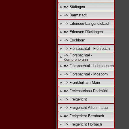
=> Büdingen
=> Darmstadt
=> Erlensee-Langendiebach
=> Erlensee-Rückingen
=> Eschborn
=> Flörsbachtal - Flörsbach
=> Flörsbachtal -
Kempfenbrunn
=> Flörsbachtal - Lohrhaupten
=> Flörsbachtal - Mosborn
=> Frankfurt am Main
=> Freiensteinau Radmühl
=> Freigericht
=> Freigericht Altenmittlau
=> Freigericht Bernbach
=> Freigericht Horbach