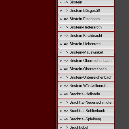
=> Birstein
=> Birstein-Bösgesäß
=> Birstein-Fischborn
=> Birstein-Hettersroth
=> Birstein-Kirchbracht
=> Birstein-Lichenroth
=> Birstein-Mauswinkel
=> Birstein-Oberreichenbach
=> Birstein-Obersotzbach
=> Birstein-Unterreichenbach
=> Birstein-Wüstwillenroth
=> Brachttal-Hellstein
=> Brachttal-Neuenschmidten
=> Brachttal-Schlierbach
=> Brachttal-Spielberg
=> Bruchköbel