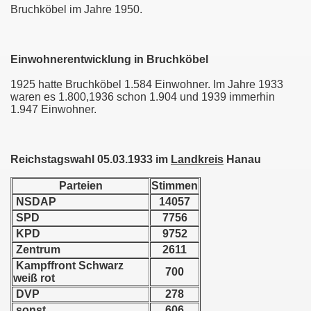
Bruchköbel im Jahre 1950.
Einwohnerentwicklung in Bruchköbel
1925 hatte Bruchköbel 1.584 Einwohner. Im Jahre 1933
waren es 1.800,1936 schon 1.904 und 1939 immerhin
1.947 Einwohner.
Reichstagswahl 05.03.1933 im
Landkreis
Hanau
g
Parteien
Stimmen
illenroth
NSDAP
14057
SPD
7756
s
KPD
9752
Zentrum
2611
Kampffront Schwarz
700
weiß rot
DVP
278
sonst.
606