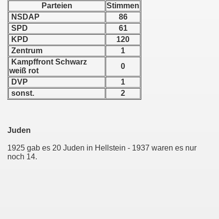
Parteien
Stimmen
NSDAP
86
SPD
61
KPD
120
Zentrum
1
Kampffront Schwarz
0
weiß rot
DVP
1
g
sonst.
2
illenroth
Juden
s
1925 gab es 20 Juden in Hellstein - 1937 waren es nur
noch 14.
ützel