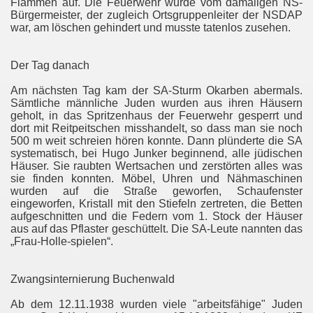
Flammen auf. Die Feuerwehr wurde vom damaligen NS-
Bürgermeister, der zugleich Ortsgruppenleiter der NSDAP
war, am löschen gehindert und musste tatenlos zusehen.
Der Tag danach
Am nächsten Tag kam der SA-Sturm Okarben abermals.
Sämtliche männliche Juden wurden aus ihren Häusern
geholt, in das Spritzenhaus der Feuerwehr gesperrt und
dort mit Reitpeitschen misshandelt, so dass man sie noch
500 m weit schreien hören konnte. Dann plünderte die SA
systematisch, bei Hugo Junker beginnend, alle jüdischen
Häuser. Sie raubten Wertsachen und zerstörten alles was
sie finden konnten. Möbel, Uhren und Nähmaschinen
wurden auf die Straße geworfen, Schaufenster
eingeworfen, Kristall mit den Stiefeln zertreten, die Betten
aufgeschnitten und die Federn vom 1. Stock der Häuser
aus auf das Pflaster geschüttelt. Die SA-Leute nannten das
„Frau-Holle-spielen“.
Zwangsinternierung Buchenwald
Ab dem 12.11.1938 wurden viele "arbeitsfähige" Juden