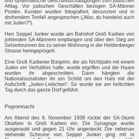
und systematische Geschäftsschädigungen zum jüdischen
Alltag. Vor jüdischen Geschäften bezogen SA-Männer
Posten. Kunden wurden fotografiert, denunziert und in
drohendem Tonfall angesprochen („Was, du handelst auch
mit Juden?“).
Herr Seppel Junker wurde am Bahnhof Groß Karben von
johlenden SA-Männern empfangen und über den Steg am
Selzerbrunnen bis zu seiner Wohnung in der Heldenberger
Strasse heimgeprügelt.
Eine Groß Karbener Bürgerin, die als Nichtjüdin mit einem
Juden ein Verhältnis hatte, wurde ergriffen und die Haare
wurden ihr abgeschnitten. Dann hängten die
Nationalsozialisten ihr ein Schild um den Hals mit der
Aufschrift: „Juden-Liebchen“. So wurde sie am hellichten
Tag durch das ganze Dorf geführt.
Pogromnacht
Am Abend des 9. November 1938 rückte der SA-Sturm
Okarben in Groß Karben ein. Die Synagoge wurde
ausgeraubt und gegen 21 Uhr angesteckt. Die nebenan
stehende Scheune von Seppel Junker ging mit in