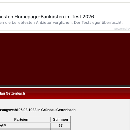
r
 besten Homepage-Baukästen im Test 2026
en die beliebtesten Anbieter verglichen. Der Testsieger überrascht.
powered b
dau Gettenbach
hstagswahl 05.03.1933 in Gründau Gettenbach
Parteien
Stimmen
DAP
67