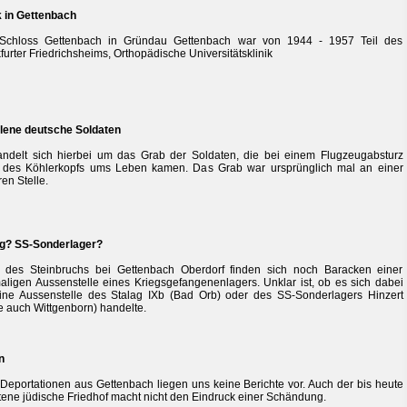
k in Gettenbach
Schloss Gettenbach in Gründau Gettenbach war von 1944 - 1957 Teil des
furter Friedrichsheims, Orthopädische Universitätsklinik
lene deutsche Soldaten
ndelt sich hierbei um das Grab der Soldaten, die bei einem Flugzeugabsturz
 des Köhlerkopfs ums Leben kamen. Das Grab war ursprünglich mal an einer
en Stelle.
ag? SS-Sonderlager?
 des Steinbruchs bei Gettenbach Oberdorf finden sich noch Baracken einer
ligen Aussenstelle eines Kriegsgefangenenlagers. Unklar ist, ob es sich dabei
ne Aussenstelle des Stalag IXb (Bad Orb) oder des SS-Sonderlagers Hinzert
e auch Wittgenborn) handelte.
n
Deportationen aus Gettenbach liegen uns keine Berichte vor. Auch der bis heute
tene jüdische Friedhof macht nicht den Eindruck einer Schändung.