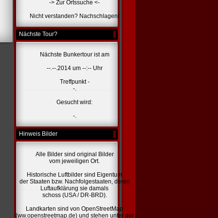
-> Zur Ortssuche <-
Nicht verstanden? Nachschlagen!
Nächste Tour?
Nächste Bunkertour ist am
--.--.2014 um --:-- Uhr
Treffpunkt -
-.
Gesucht wird:
-.
Hinweis Bilder
Alle Bilder sind original Bilder
vom jeweiligen Ort.
Historische Luftbilder sind Eigentum
der Staaten bzw. Nachfolgestaaten, deren
Luftaufklärung sie damals
schoss (USA / DR-BRD).
Landkarten sind von OpenStreetMap
(ww.openstreetmap.de) und stehen unter der