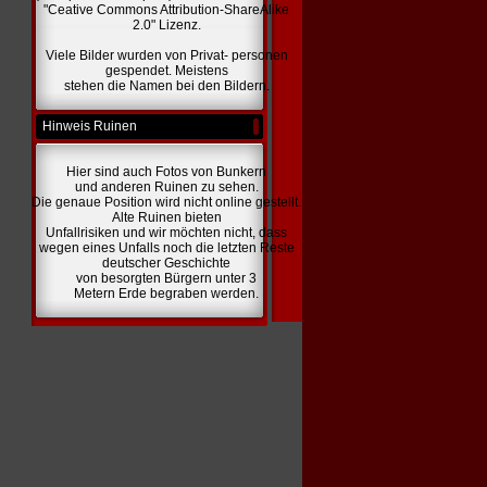
"Ceative Commons Attribution-ShareAlike
2.0" Lizenz.
Viele Bilder wurden von Privat- personen
gespendet. Meistens
stehen die Namen bei den Bildern.
Hinweis Ruinen
Hier sind auch Fotos von Bunkern
und anderen Ruinen zu sehen.
Die genaue Position wird nicht online gestellt.
Alte Ruinen bieten
Unfallrisiken und wir möchten nicht, dass
wegen eines Unfalls noch die letzten Reste
deutscher Geschichte
von besorgten Bürgern unter 3
Metern Erde begraben werden.