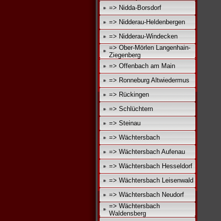
=> Nidda-Borsdorf
=> Nidderau-Heldenbergen
=> Nidderau-Windecken
=> Ober-Mörlen Langenhain-
Ziegenberg
=> Offenbach am Main
=> Ronneburg Altwiedermus
=> Rückingen
=> Schlüchtern
=> Steinau
=> Wächtersbach
=> Wächtersbach Aufenau
=> Wächtersbach Hesseldorf
=> Wächtersbach Leisenwald
=> Wächtersbach Neudorf
=> Wächtersbach
Waldensberg