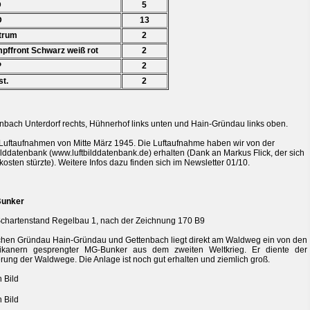
D
5
D
13
trum
2
ffront Schwarz weiß rot
2
P
2
t.
2
nbach Unterdorf rechts, Hühnerhof links unten und Hain-Gründau links oben.
Luftaufnahmen von Mitte März 1945. Die Luftaufnahme haben wir von der
ilddatenbank (www.luftbilddatenbank.de) erhalten (Dank an Markus Flick, der sich
kosten stürzte). Weitere Infos dazu finden sich im Newsletter 01/10.
unker
hartenstand Regelbau 1, nach der Zeichnung 170 B9
hen Gründau Hain-Gründau und Gettenbach liegt direkt am Waldweg ein von den
ikanern gesprengter MG-Bunker aus dem zweiten Weltkrieg. Er diente der
rung der Waldwege. Die Anlage ist noch gut erhalten und ziemlich groß.