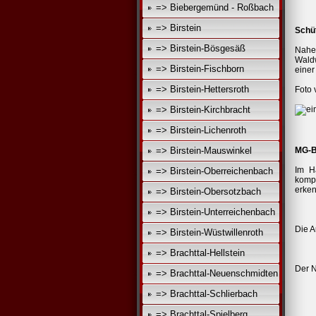
=> Biebergemünd - Roßbach
=> Birstein
Schü
=> Birstein-Bösgesäß
Nahe 
Waldw
=> Birstein-Fischborn
einer
=> Birstein-Hettersroth
Foto 
=> Birstein-Kirchbracht
=> Birstein-Lichenroth
=> Birstein-Mauswinkel
MG-B
Im H
=> Birstein-Oberreichenbach
kompl
erke
=> Birstein-Obersotzbach
=> Birstein-Unterreichenbach
Die A
=> Birstein-Wüstwillenroth
=> Brachttal-Hellstein
Der N
=> Brachttal-Neuenschmidten
=> Brachttal-Schlierbach
=> Brachttal-Spielberg