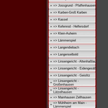
=> Jossgrund - Pfaffenhausen
=> Karben-Groß Karben
=> Kassel
=> Kefenrod - Helfersdorf
=> Klein-Auheim
=> Lämmerspiel
=> Langendiebach
=> Langenselbold
=> Linsengericht - Altenhaßlau
=> Linsengericht - Eidengesäß
=> Linsengericht - Geislitz
=> Linsengericht -
Großenhausen
=> Linsengericht -
Lützelhausen
=> Mainhausen Zellhausen
=> Mühlheim am Main -
Lämmerspiel