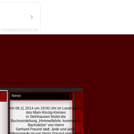
y homepage-baukasten.de
News
Am 08.11.2014 um 19:00 Uhr im Landratsamt
des Main-Kinzig-Kreises
in Gelnhausen findet die
Buchvorstellung „Himmelfahrts- kommando
Bachstelze“ von Herrn
Gerhard Freund statt. Jede und jeder
Interessierte ist von Herrn Freund persönlich