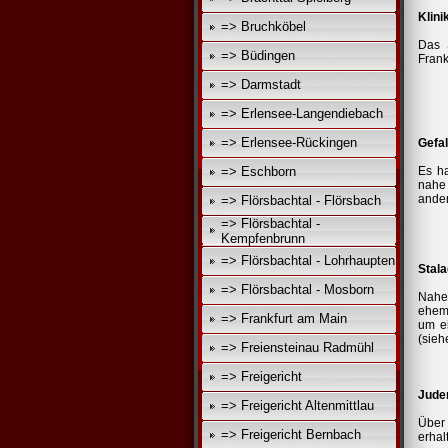
Klini
=> Bruchköbel
Das 
=> Büdingen
Frank
=> Darmstadt
=> Erlensee-Langendiebach
=> Erlensee-Rückingen
Gefal
=> Eschborn
Es ha
nahe
ander
=> Flörsbachtal - Flörsbach
=> Flörsbachtal -
Kempfenbrunn
=> Flörsbachtal - Lohrhaupten
Stal
=> Flörsbachtal - Mosborn
Nahe
ehema
=> Frankfurt am Main
um ei
(sieh
=> Freiensteinau Radmühl
=> Freigericht
Jude
=> Freigericht Altenmittlau
Über 
=> Freigericht Bernbach
erhal