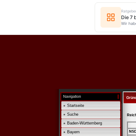
Ratgebe
Die 7
Wir hab
Navigation
Grün
Startseite
Suche
Reic
Baden-Württemberg
NS
Bayern