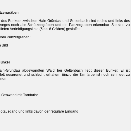
tzengräben
des Bunkers zwischen Hain-Gründau und Gettenbach sind rechts und links des
eges noch alte Schützengräben und ein Panzergraben erkennbar. Sie sind zu
 tiefen Verteidigungslinie (5 bis 6 Gräben) gestaffelt.
vom Panzergraben:
unker
ain-Gründau abgewandten Wald bei Gettenbach liegt dieser Bunker. Er ist
ett gesprengt und schlecht erhalten. Einzig die Tarnfarbe ist noch sehr gut zu
nnen.
ußenwand mit Tarnfarbe.
otausgang und links davon der reguläre Eingang.