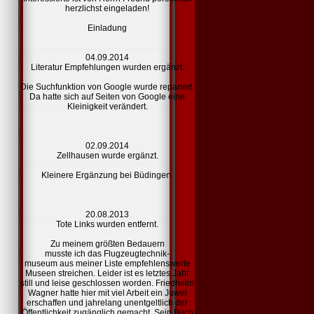
herzlichst eingeladen!
Einladung
04.09.2014
Literatur Empfehlungen
wurden ergänzt.
Die Suchfunktion von Google wurde repariert.
Da hatte sich auf Seiten von Google eine
Kleinigkeit verändert.
02.09.2014
Zellhausen
wurde ergänzt.
Kleinere Ergänzung bei Büdingen.
20.08.2013
Tote
Links
wurden entfernt.
Zu meinem größten Bedauern
musste ich das Flugzeugtechnik-
museum aus meiner Liste
empfehlenswerte
Museen
streichen. Leider ist es letztes Jahr
still und leise geschlossen worden. Friedhelm
Wagner hatte hier mit viel Arbeit ein Juwel
erschaffen und jahrelang unentgeltlich der
Öffentlichkeit zugänglich gemacht. Sein Buch