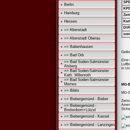
SP
Berlin
KP
Hamburg
Zen
Hessen
Kamp
DV
=> Altenstadt
sons
=> Altenstadt Oberau
=> Babenhausen
Gette
=> Bad Orb
Eine 
=> Bad Soden-Salmünster
Luftb
Alsberg
in Un
=> Bad Soden-Salmünster
Kath. Willenroth
=> Bad Soden-Salmünster
Mernes
MG-B
=> Biblis
MG-Sc
=> Biebergemünd - Bieber
Zwisc
Amer
=> Biebergemünd -
Siche
Breitenborn+Lützel
=> Biebergemünd - Kassel
=> Biebergemünd - Lanzingen