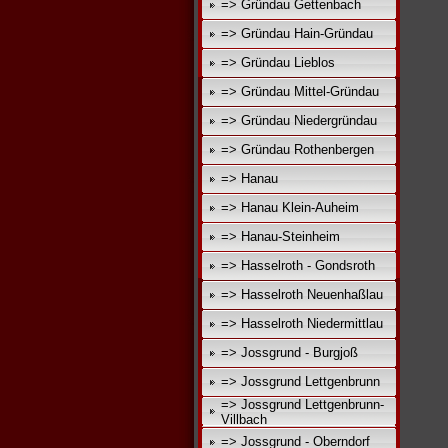
=> Gründau Gettenbach
=> Gründau Hain-Gründau
=> Gründau Lieblos
=> Gründau Mittel-Gründau
=> Gründau Niedergründau
=> Gründau Rothenbergen
=> Hanau
=> Hanau Klein-Auheim
=> Hanau-Steinheim
=> Hasselroth - Gondsroth
=> Hasselroth Neuenhaßlau
=> Hasselroth Niedermittlau
=> Jossgrund - Burgjoß
=> Jossgrund Lettgenbrunn
=> Jossgrund Lettgenbrunn-
Villbach
=> Jossgrund - Oberndorf