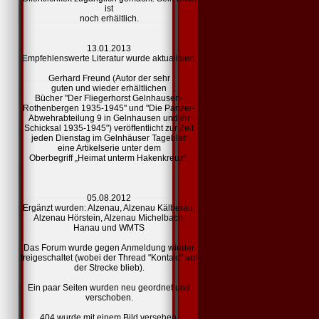
ist
noch erhältlich.
13.01.2013
Empfehlenswerte Literatur
wurde aktualisiert.
Gerhard Freund (Autor der sehr
guten und wieder erhältlichen
Bücher "Der Fliegerhorst Gelnhausen-
Rothenbergen 1935-1945" und "Die Panzer-
Abwehrabteilung 9 in Gelnhausen und ihr
Schicksal 1935-1945") veröffentlicht zur Zeit
jeden Dienstag im Gelnhäuser Tageblatt
eine Artikelserie unter dem
Oberbegriff „Heimat unterm Hakenkreuz“.
05.08.2012
Ergänzt wurden:
Alzenau,
Alzenau Kälberau,
Alzenau Hörstein,
Alzenau Michelbach,
Hanau und
WMTS
Das Forum wurde gegen Anmeldung wieder
freigeschaltet (wobei der Thread "Kontakt" auf
der Strecke blieb).
Ein paar Seiten wurden neu geordnet und
verschoben.
404
wurde mit einem Bild versehen.