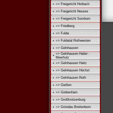
=> Freigericht Horbach
=> Freigericht Neuses
=> Freigericht Somborn
=> Friedberg
=> Fulda
=> Fuldatal Rothwesten
=> Gelnhausen
=> Gelnhausen Hailer -
Meerholz
=> Gelnhausen Haitz
=> Gelnhausen Höchst
=> Gelnhausen Roth
=> Gießen
=> Grebenhain
=> Großkrotzenburg
=> Gründau Breitenborn