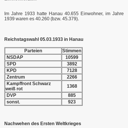
Im Jahre 1933 hatte Hanau 40.655 Einwohner, im Jahre
1939 waren es 40.260 (bzw. 45.379).
Reichstagswahl 05.03.1933 in Hanau
Parteien
Stimmen
NSDAP
10599
SPD
3892
g
KPD
7128
Zentrum
2266
illenroth
Kampffront Schwarz
1368
weiß rot
s
DVP
885
sonst.
923
Nachwehen des Ersten Weltkrieges