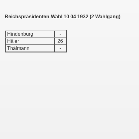
Reichspräsidenten-Wahl 10.04.1932 (2.Wahlgang)
Hindenburg
-
Hitler
26
Thälmann
-
g
illenroth
s
ützel