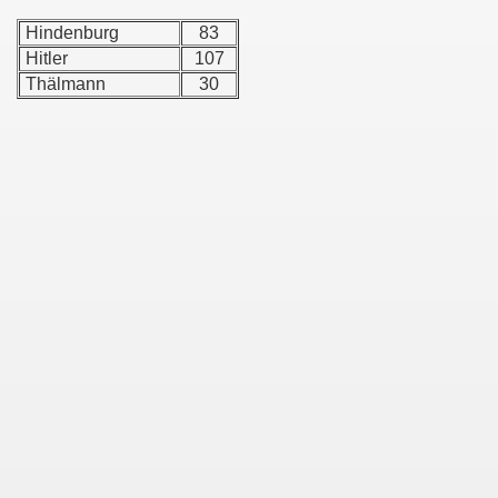
Hindenburg
83
Hitler
107
Thälmann
30
g
illenroth
s
ützel