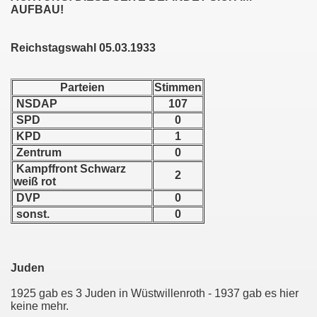
AUFBAU!
Reichstagswahl 05.03.1933
Parteien
Stimmen
NSDAP
107
SPD
0
KPD
1
Zentrum
0
Kampffront Schwarz
g
2
weiß rot
DVP
0
illenroth
sonst.
0
s
Juden
1925 gab es 3 Juden in Wüstwillenroth - 1937 gab es hier
keine mehr.