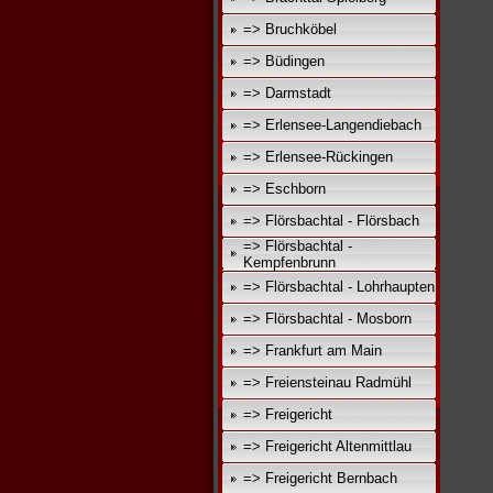
=> Bruchköbel
=> Büdingen
=> Darmstadt
=> Erlensee-Langendiebach
=> Erlensee-Rückingen
=> Eschborn
=> Flörsbachtal - Flörsbach
=> Flörsbachtal -
Kempfenbrunn
=> Flörsbachtal - Lohrhaupten
=> Flörsbachtal - Mosborn
=> Frankfurt am Main
=> Freiensteinau Radmühl
=> Freigericht
=> Freigericht Altenmittlau
=> Freigericht Bernbach