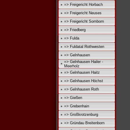
=> Freigericht Horbach
=> Freigericht Neuses
=> Freigericht Somborn
=> Friedberg
=> Fulda
=> Fuldatal Rothwesten
=> Gelnhausen
=> Gelnhausen Hailer -
Meerholz
=> Gelnhausen Haitz
=> Gelnhausen Höchst
=> Gelnhausen Roth
=> Gießen
=> Grebenhain
=> Großkrotzenburg
=> Gründau Breitenborn