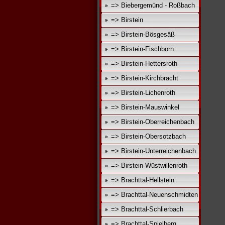
=> Biebergemünd - Roßbach
=> Birstein
=> Birstein-Bösgesäß
=> Birstein-Fischborn
=> Birstein-Hettersroth
=> Birstein-Kirchbracht
=> Birstein-Lichenroth
=> Birstein-Mauswinkel
=> Birstein-Oberreichenbach
=> Birstein-Obersotzbach
=> Birstein-Unterreichenbach
=> Birstein-Wüstwillenroth
=> Brachttal-Hellstein
=> Brachttal-Neuenschmidten
=> Brachttal-Schlierbach
=> Brachttal-Spielberg