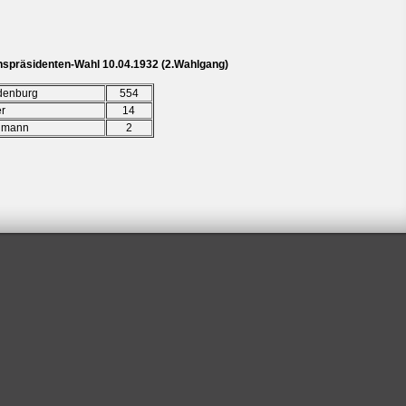
hspräsidenten-Wahl 10.04.1932 (2.Wahlgang)
denburg
554
er
14
lmann
2