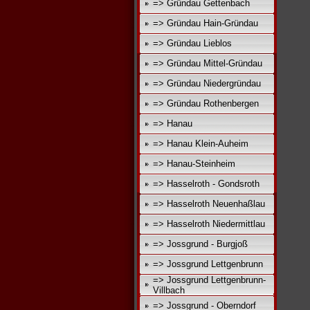
=> Gründau Gettenbach
=> Gründau Hain-Gründau
=> Gründau Lieblos
=> Gründau Mittel-Gründau
=> Gründau Niedergründau
=> Gründau Rothenbergen
=> Hanau
=> Hanau Klein-Auheim
=> Hanau-Steinheim
=> Hasselroth - Gondsroth
=> Hasselroth Neuenhaßlau
=> Hasselroth Niedermittlau
=> Jossgrund - Burgjoß
=> Jossgrund Lettgenbrunn
=> Jossgrund Lettgenbrunn-
Villbach
=> Jossgrund - Oberndorf