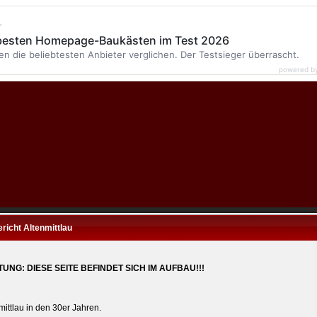
r
 besten Homepage-Baukästen im Test 2026
en die beliebtesten Anbieter verglichen. Der Testsieger überrascht.
powered b
ericht Altenmittlau
UNG: DIESE SEITE BEFINDET SICH IM AUFBAU!!!
mittlau in den 30er Jahren.