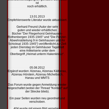
ist
noch erhältlich.
13.01.2013
Empfehlenswerte Literatur
wurde aktualisiert.
Gerhard Freund (Autor der sehr
guten und wieder erhältlichen
Bücher "Der Fliegerhorst Gelnhausen-
Rothenbergen 1935-1945" und "Die Panzer-
Abwehrabteilung 9 in Gelnhausen und ihr
Schicksal 1935-1945") veröffentlicht zur Zeit
jeden Dienstag im Gelnhäuser Tageblatt
eine Artikelserie unter dem
Oberbegriff „Heimat unterm Hakenkreuz“.
05.08.2012
Ergänzt wurden:
Alzenau,
Alzenau Kälberau,
Alzenau Hörstein,
Alzenau Michelbach,
Hanau und
WMTS
Das Forum wurde gegen Anmeldung wieder
freigeschaltet (wobei der Thread "Kontakt" auf
der Strecke blieb).
Ein paar Seiten wurden neu geordnet und
verschoben.
404
wurde mit einem Bild versehen.