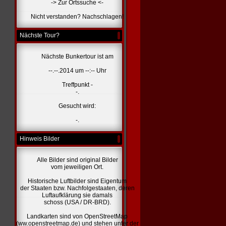
-> Zur Ortssuche <-
Nicht verstanden? Nachschlagen!
Nächste Tour?
Nächste Bunkertour ist am
--.--.2014 um --:-- Uhr
Treffpunkt -
-.
Gesucht wird:
-.
Hinweis Bilder
Alle Bilder sind original Bilder
vom jeweiligen Ort.
Historische Luftbilder sind Eigentum
der Staaten bzw. Nachfolgestaaten, deren
Luftaufklärung sie damals
schoss (USA / DR-BRD).
Landkarten sind von OpenStreetMap
(ww.openstreetmap.de) und stehen unter der