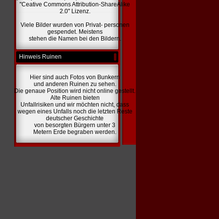
"Ceative Commons Attribution-ShareAlike
2.0" Lizenz.
Viele Bilder wurden von Privat- personen
gespendet. Meistens
stehen die Namen bei den Bildern.
Hinweis Ruinen
Hier sind auch Fotos von Bunkern
und anderen Ruinen zu sehen.
Die genaue Position wird nicht online gestellt.
Alte Ruinen bieten
Unfallrisiken und wir möchten nicht, dass
wegen eines Unfalls noch die letzten Reste
deutscher Geschichte
von besorgten Bürgern unter 3
Metern Erde begraben werden.