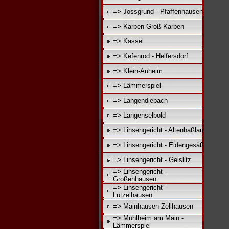
=> Jossgrund - Pfaffenhausen
=> Karben-Groß Karben
=> Kassel
=> Kefenrod - Helfersdorf
=> Klein-Auheim
=> Lämmerspiel
=> Langendiebach
=> Langenselbold
=> Linsengericht - Altenhaßlau
=> Linsengericht - Eidengesäß
=> Linsengericht - Geislitz
=> Linsengericht -
Großenhausen
=> Linsengericht -
Lützelhausen
=> Mainhausen Zellhausen
=> Mühlheim am Main -
Lämmerspiel