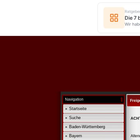
Ratgebe
Die 7
Wir hab
Navigation
Freig
Startseite
Suche
ACHT
Baden-Württemberg
Bayern
Alten