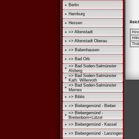
Berlin
Hamburg
Reic
Hessen
=> Altenstadt
Hin
Hitl
=> Altenstadt Oberau
Thä
=> Babenhausen
=> Bad Orb
=> Bad Soden-Salmünster
Alsberg
=> Bad Soden-Salmünster
Kath. Willenroth
=> Bad Soden-Salmünster
Mernes
=> Biblis
=> Biebergemünd - Bieber
=> Biebergemünd -
Breitenborn+Lützel
=> Biebergemünd - Kassel
=> Biebergemünd - Lanzingen