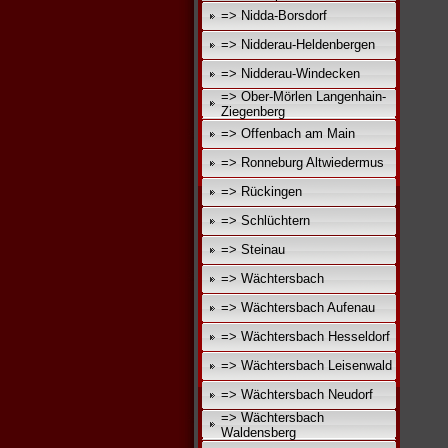
=> Nidda-Borsdorf
=> Nidderau-Heldenbergen
=> Nidderau-Windecken
=> Ober-Mörlen Langenhain-
Ziegenberg
=> Offenbach am Main
=> Ronneburg Altwiedermus
=> Rückingen
=> Schlüchtern
=> Steinau
=> Wächtersbach
=> Wächtersbach Aufenau
=> Wächtersbach Hesseldorf
=> Wächtersbach Leisenwald
=> Wächtersbach Neudorf
=> Wächtersbach
Waldensberg