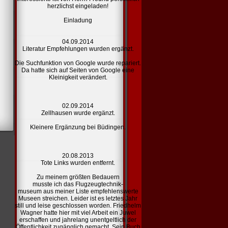
herzlichst eingeladen!
Einladung
04.09.2014
Literatur Empfehlungen
wurden ergänzt.
Die Suchfunktion von Google wurde repariert.
Da hatte sich auf Seiten von Google eine
Kleinigkeit verändert.
02.09.2014
Zellhausen
wurde ergänzt.
Kleinere Ergänzung bei Büdingen.
20.08.2013
Tote
Links
wurden entfernt.
Zu meinem größten Bedauern
musste ich das Flugzeugtechnik-
museum aus meiner Liste
empfehlenswerte
Museen
streichen. Leider ist es letztes Jahr
still und leise geschlossen worden. Friedhelm
Wagner hatte hier mit viel Arbeit ein Juwel
erschaffen und jahrelang unentgeltlich der
Öffentlichkeit zugänglich gemacht. Sein Buch