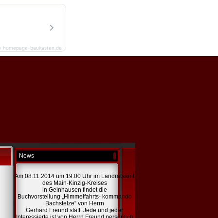
y homepage-baukasten.de
News
Am 08.11.2014 um 19:00 Uhr im Landratsamt
des Main-Kinzig-Kreises
in Gelnhausen findet die
Buchvorstellung „Himmelfahrts- kommando
Bachstelze“ von Herrn
Gerhard Freund statt. Jede und jeder
Interessierte ist von Herrn Freund persönlich