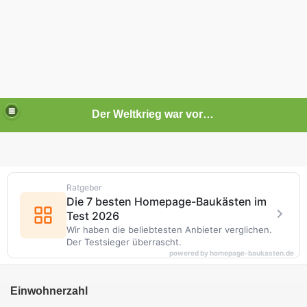
Der Weltkrieg war vor deiner Tür
Ratgeber
Die 7 besten Homepage-Baukästen im
Test 2026
Erlensee entstand erst 1970 durch die Zusammenlegung
Wir haben die beliebtesten Anbieter verglichen.
der Gemeinden
Langendiebach
und
Rückingen.
Der Testsieger überrascht.
powered by homepage-baukasten.de
Einwohnerzahl