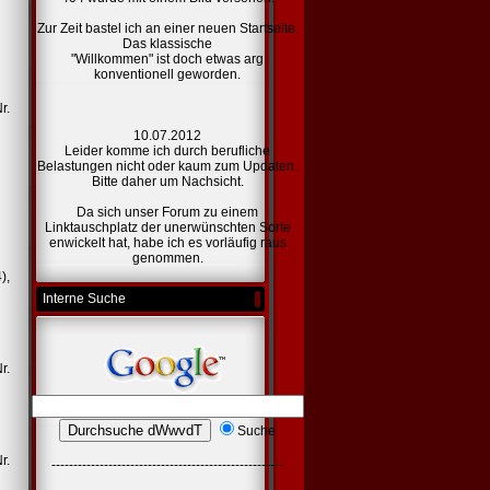
Zur Zeit bastel ich an einer
neuen Startseite.
Das klassische
"Willkommen" ist doch etwas arg
konventionell geworden.
r.
10.07.2012
Leider komme ich durch berufliche
Belastungen nicht oder kaum zum Updaten.
Bitte daher um Nachsicht.
Da sich unser Forum zu einem
Linktauschplatz der unerwünschten Sorte
enwickelt hat, habe ich es vorläufig raus
genommen.
),
Interne Suche
r.
Suche
r.
-----------------------------------------------------