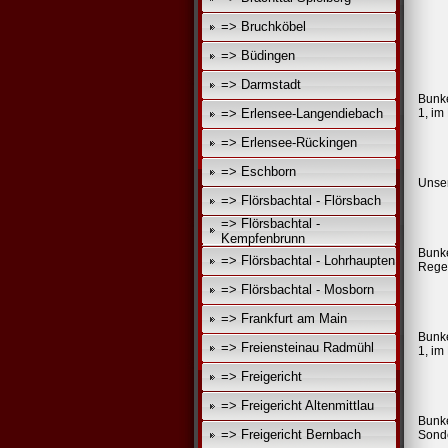
=> Bruchköbel
=> Büdingen
=> Darmstadt
Bunke
=> Erlensee-Langendiebach
1, im
=> Erlensee-Rückingen
=> Eschborn
Unser
=> Flörsbachtal - Flörsbach
=> Flörsbachtal -
Kempfenbrunn
Bunke
=> Flörsbachtal - Lohrhaupten
Regel
=> Flörsbachtal - Mosborn
=> Frankfurt am Main
Bunke
=> Freiensteinau Radmühl
1, im
=> Freigericht
=> Freigericht Altenmittlau
Bunk
=> Freigericht Bernbach
Sonde