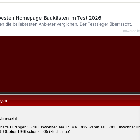
r
 besten Homepage-Baukästen im Test 2026
en die beliebtesten Anbieter verglichen. Der Testsieger überrascht.
powered b
ngen
ohnerzahl
hatte Büdingen 3.748 Einwohner, am 17. Mai 1939 waren es 3.702 Einwohner u
. Oktober 1946 schon 6.005 (Flüchtlinge).