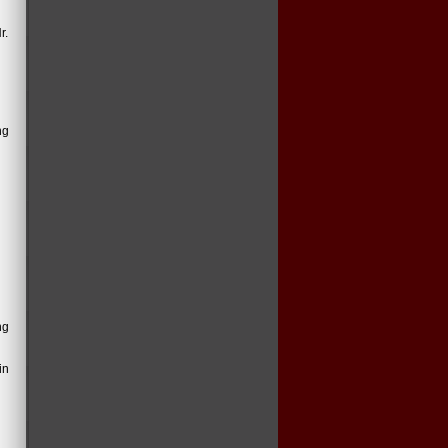
r.
ng
ng
in