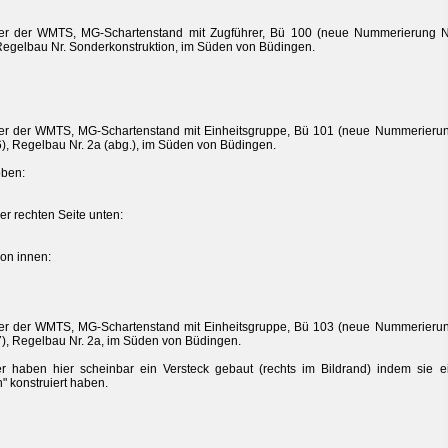
er der WMTS, MG-Schartenstand mit Zugführer, Bü 100 (neue Nummerierung N
Regelbau Nr. Sonderkonstruktion, im Süden von Büdingen.
er der WMTS, MG-Schartenstand mit Einheitsgruppe, Bü 101 (neue Nummerieru
6), Regelbau Nr. 2a (abg.), im Süden von Büdingen.
oben:
er rechten Seite unten:
on innen:
er der WMTS, MG-Schartenstand mit Einheitsgruppe, Bü 103 (neue Nummerieru
7), Regelbau Nr. 2a, im Süden von Büdingen.
r haben hier scheinbar ein Versteck gebaut (rechts im Bildrand) indem sie e
" konstruiert haben.