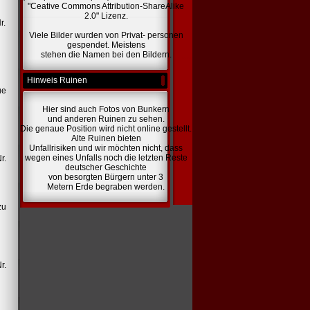
"Ceative Commons Attribution-ShareAlike
2.0" Lizenz.
r.
Viele Bilder wurden von Privat- personen
gespendet. Meistens
stehen die Namen bei den Bildern.
Hinweis Ruinen
ue
Hier sind auch Fotos von Bunkern
und anderen Ruinen zu sehen.
Die genaue Position wird nicht online gestellt.
Alte Ruinen bieten
Unfallrisiken und wir möchten nicht, dass
wegen eines Unfalls noch die letzten Reste
r.
deutscher Geschichte
von besorgten Bürgern unter 3
Metern Erde begraben werden.
zu
r.