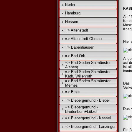
Berlin
KAS
Hamburg
Ab 19
Kase
Hessen
Masc
Krieg
=> Altenstadt
=> Altenstadt Oberau
Hier 
=> Babenhausen
=> Bad Orb
Angeb
=> Bad Soden-Salmünster
auf d
Alsberg
ist a
kontr
=> Bad Soden-Salmünster
Kath. Willenroth
=> Bad Soden-Salmünster
Das 
Mernes
Verke
=> Biblis
=> Biebergemünd - Bieber
=> Biebergemünd -
Das H
Breitenborn+Lützel
=> Biebergemünd - Kassel
=> Biebergemünd - Lanzingen
Ein B