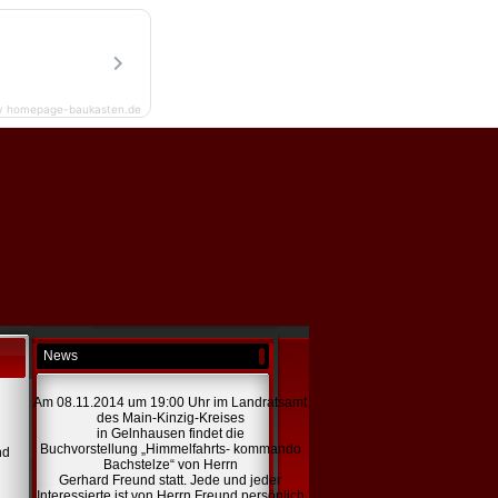
y homepage-baukasten.de
News
Am 08.11.2014 um 19:00 Uhr im Landratsamt
des Main-Kinzig-Kreises
in Gelnhausen findet die
Buchvorstellung „Himmelfahrts- kommando
nd
Bachstelze“ von Herrn
Gerhard Freund statt. Jede und jeder
Interessierte ist von Herrn Freund persönlich