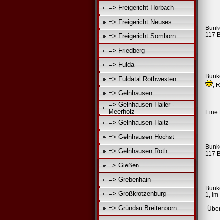
=> Freigericht Horbach
=> Freigericht Neuses
Bunke
117 B
=> Freigericht Somborn
=> Friedberg
=> Fulda
Bunke
=> Fuldatal Rothwesten
, 
=> Gelnhausen
=> Gelnhausen Hailer -
Meerholz
Eine 
=> Gelnhausen Haitz
=> Gelnhausen Höchst
Bunke
=> Gelnhausen Roth
117 B
=> Gießen
=> Grebenhain
Bunke
=> Großkrotzenburg
1, im
=> Gründau Breitenborn
-Über