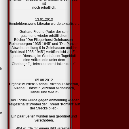
ist
noch erhältlich.
13.01.2013
Empfehlenswerte Literatur
wurde aktualisiert.
Gerhard Freund (Autor der sehr
guten und wieder erhältlichen
Bücher "Der Fliegerhorst Gelnhausen-
Rothenbergen 1935-1945" und "Die Panzer-
Abwehrabteilung 9 in Gelnhausen und ihr
Schicksal 1935-1945") veröffentlicht zur Zeit
jeden Dienstag im Gelnhäuser Tageblatt
eine Artikelserie unter dem
Oberbegriff „Heimat unterm Hakenkreuz“.
r.
05.08.2012
Ergänzt wurden:
Alzenau,
Alzenau Kälberau,
Alzenau Hörstein,
Alzenau Michelbach,
Hanau und
WMTS
Das Forum wurde gegen Anmeldung wieder
freigeschaltet (wobei der Thread "Kontakt" auf
der Strecke blieb).
r.
Ein paar Seiten wurden neu geordnet und
verschoben.
404
wurde mit einem Bild versehen.