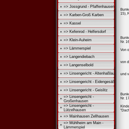
=> Jossgrund - Pfaffenhausen
Bunk
15), 
=> Karben-Groß Karben
=> Kassel
=> Kefenrod - Helfersdorf
Bunk
=> Klein-Auheim
Nr. 1
=> Lämmerspiel
Von 
=> Langendiebach
von d
=> Langenselbold
=> Linsengericht - Altenhaßlau
und v
=> Linsengericht - Eidengesäß
=> Linsengericht - Geislitz
Bunk
=> Linsengericht -
Nr. 1
Großenhausen
=> Linsengericht -
Kinde
Lützelhausen
"Dach
=> Mainhausen Zellhausen
=> Mühlheim am Main -
Lämmerspiel