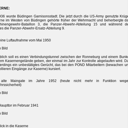
ERNE:
36 wurde Büdingen Garnisonsstadt. Die jetzt durch die US-Army genutzte Krüg
rne im Westen von Büdingen gehörte früher der Wehrmacht und beherbergte d
hinengewehr-Bataillon 3, die Panzer-Abwehr-Abteilung 15 und während d
es die Panzer-Abwehr-Ersatz-Abteilung 9.
eine Luftaufnahme vom Mai 1950
lich soll es einen Verbindungstunnel zwischen der Ronneburg und einem Bunk
em Kasernengelände geben, der einmal im Jahr zur Kontrolle abgelaufen wird. D
llerdings ein unbestätigtes Gerücht, das bei den POND Mitarbeitern (bewachen u
ollieren Eingänge zur Kaserne) kursiert.
alte Maingate im Jahre 1952 (heute nicht mehr in Funktion weg
hrssicherheit)
aupttor im Februar 1941
lick in die Kaserne