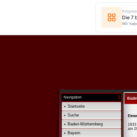
Ratgebe
Die 7
Wir hab
Navigation
Büdi
Startseite
Suche
Einw
Baden-Württemberg
1933 
am 29
Bayern