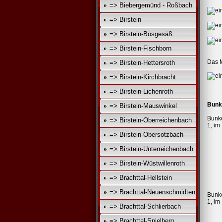
=> Biebergemünd - Roßbach
=> Birstein
=> Birstein-Bösgesäß
=> Birstein-Fischborn
Das M
=> Birstein-Hettersroth
=> Birstein-Kirchbracht
=> Birstein-Lichenroth
Bunk
=> Birstein-Mauswinkel
Bunke
=> Birstein-Oberreichenbach
1, im
=> Birstein-Obersotzbach
=> Birstein-Unterreichenbach
=> Birstein-Wüstwillenroth
=> Brachttal-Hellstein
=> Brachttal-Neuenschmidten
Bunke
1, im
=> Brachttal-Schlierbach
=> Brachttal-Spielberg