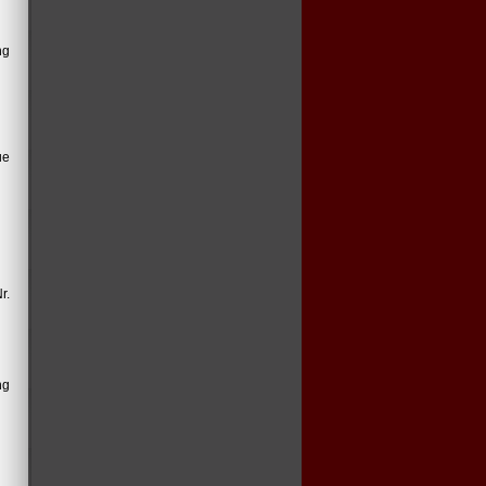
ng
ue
r.
ng