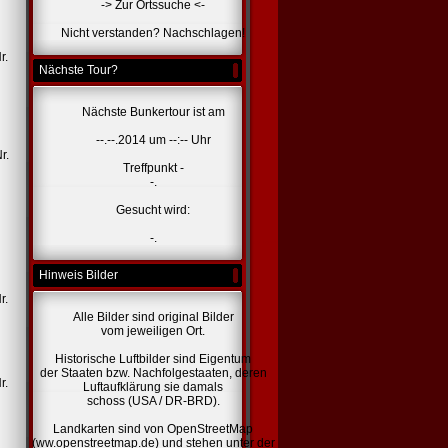
-> Zur Ortssuche <-
Nicht verstanden? Nachschlagen!
r.
Nächste Tour?
Nächste Bunkertour ist am
--.--.2014 um --:-- Uhr
r.
Treffpunkt -
-.
Gesucht wird:
-.
Hinweis Bilder
r.
Alle Bilder sind original Bilder
vom jeweiligen Ort.
Historische Luftbilder sind Eigentum
der Staaten bzw. Nachfolgestaaten, deren
r.
Luftaufklärung sie damals
schoss (USA / DR-BRD).
Landkarten sind von OpenStreetMap
(ww.openstreetmap.de) und stehen unter der