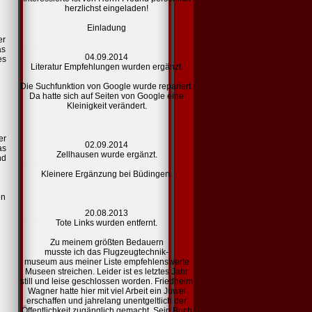
herzlichst eingeladen!
Einladung
er
as
04.09.2014
es
Literatur Empfehlungen
wurden ergänzt.
Die Suchfunktion von Google wurde repariert.
Da hatte sich auf Seiten von Google eine
Kleinigkeit verändert.
er
02.09.2014
as
Zellhausen
wurde ergänzt.
nd
Kleinere Ergänzung bei Büdingen.
en
20.08.2013
Tote
Links
wurden entfernt.
Zu meinem größten Bedauern
musste ich das Flugzeugtechnik-
museum aus meiner Liste
empfehlenswerte
Museen
streichen. Leider ist es letztes Jahr
still und leise geschlossen worden. Friedhelm
Wagner hatte hier mit viel Arbeit ein Juwel
erschaffen und jahrelang unentgeltlich der
Öffentlichkeit zugänglich gemacht. Sein Buch