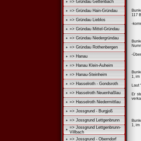
=> Gründau Gettenbach
=> Gründau Hain-Gründau
Bunke
117 B
=> Gründau Lieblos
-kom
=> Gründau Mittel-Gründau
=> Gründau Niedergründau
Bunke
Numme
=> Gründau Rothenbergen
-Über
=> Hanau
=> Hanau Klein-Auheim
Bunke
=> Hanau-Steinheim
1, im
=> Hasselroth - Gondsroth
Laut 
=> Hasselroth Neuenhaßlau
Er st
verka
=> Hasselroth Niedermittlau
=> Jossgrund - Burgjoß
=> Jossgrund Lettgenbrunn
Bunke
1, im
=> Jossgrund Lettgenbrunn-
Villbach
=> Jossgrund - Oberndorf