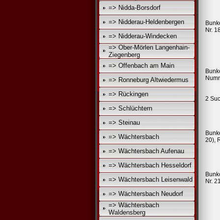
=> Nidda-Borsdorf
=> Nidderau-Heldenbergen
Bunk
Nr. 1
=> Nidderau-Windecken
=> Ober-Mörlen Langenhain-
Ziegenberg
=> Offenbach am Main
Bunk
Numme
=> Ronneburg Altwiedermus
=> Rückingen
2 Suc
=> Schlüchtern
=> Steinau
Bunke
=> Wächtersbach
20), 
=> Wächtersbach Aufenau
=> Wächtersbach Hesseldorf
Bunk
=> Wächtersbach Leisenwald
Nr. 2
=> Wächtersbach Neudorf
=> Wächtersbach
Waldensberg