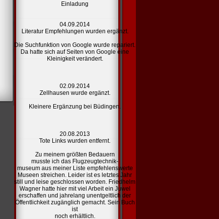
Einladung
04.09.2014
Literatur Empfehlungen
wurden ergänzt.
Die Suchfunktion von Google wurde repariert.
Da hatte sich auf Seiten von Google eine
Kleinigkeit verändert.
02.09.2014
Zellhausen
wurde ergänzt.
Kleinere Ergänzung bei Büdingen.
20.08.2013
Tote
Links
wurden entfernt.
Zu meinem größten Bedauern
musste ich das Flugzeugtechnik-
museum aus meiner Liste
empfehlenswerte
Museen
streichen. Leider ist es letztes Jahr
still und leise geschlossen worden. Friedhelm
Wagner hatte hier mit viel Arbeit ein Juwel
erschaffen und jahrelang unentgeltlich der
Öffentlichkeit zugänglich gemacht. Sein Buch
ist
noch erhältlich.