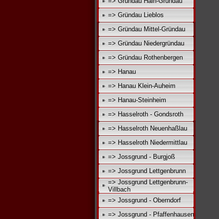
=> Gründau Hain-Gründau
=> Gründau Lieblos
=> Gründau Mittel-Gründau
=> Gründau Niedergründau
=> Gründau Rothenbergen
=> Hanau
=> Hanau Klein-Auheim
=> Hanau-Steinheim
=> Hasselroth - Gondsroth
=> Hasselroth Neuenhaßlau
=> Hasselroth Niedermittlau
=> Jossgrund - Burgjoß
=> Jossgrund Lettgenbrunn
=> Jossgrund Lettgenbrunn-
Villbach
=> Jossgrund - Oberndorf
=> Jossgrund - Pfaffenhausen