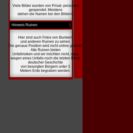
Viele Bilder wurden von Privat- personen
gespendet. Meistens
stehen die Namen bei den Bildern.
Hinweis Ruinen
Hier sind auch Fotos von Bunkern
und anderen Ruinen zu sehen.
Die genaue Position wird nicht online gestellt.
Alte Ruinen bieten
Unfallrisiken und wir möchten nicht, dass
wegen eines Unfalls noch die letzten Reste
deutscher Geschichte
von besorgten Bürgern unter 3
Metern Erde begraben werden.