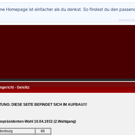
ne Homepage ist einfacher als du denkst. So findest du den passen
powered b
gericht - Geislitz
UNG: DIESE SEITE BEFINDET SICH IM AUFBAU!!!
hspräsidenten-Wahl 10.04.1932 (2.Wahlgang)
denburg
86