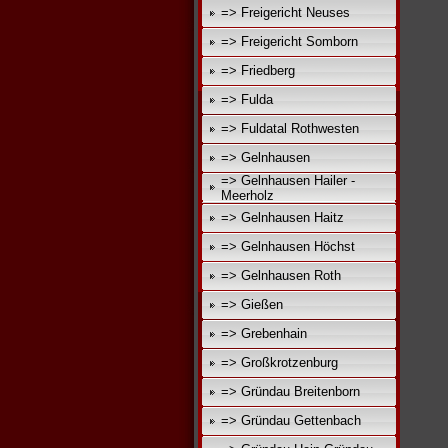
=> Freigericht Neuses
=> Freigericht Somborn
=> Friedberg
=> Fulda
=> Fuldatal Rothwesten
=> Gelnhausen
=> Gelnhausen Hailer -
Meerholz
=> Gelnhausen Haitz
=> Gelnhausen Höchst
=> Gelnhausen Roth
=> Gießen
=> Grebenhain
=> Großkrotzenburg
=> Gründau Breitenborn
=> Gründau Gettenbach