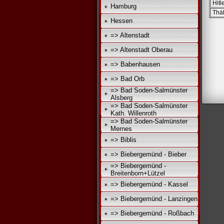
Hitl
Hamburg
Thä
Hessen
=> Altenstadt
=> Altenstadt Oberau
=> Babenhausen
=> Bad Orb
=> Bad Soden-Salmünster
Alsberg
=> Bad Soden-Salmünster
Kath. Willenroth
=> Bad Soden-Salmünster
Mernes
=> Biblis
=> Biebergemünd - Bieber
=> Biebergemünd -
Breitenborn+Lützel
=> Biebergemünd - Kassel
=> Biebergemünd - Lanzingen
=> Biebergemünd - Roßbach