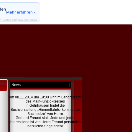
den
Mehr erfahren ›
y homepage-baukasten.de
News
Am 08.11.2014 um 19:00 Uhr im Landratsamt
des Main-Kinzig-Kreises
in Gelnhausen findet die
Buchvorstellung „Himmelfahrts- kommando
Bachstelze“ von Herrn
Gerhard Freund statt. Jede und jeder
Interessierte ist von Herrn Freund persönlich
herzlichst eingeladen!