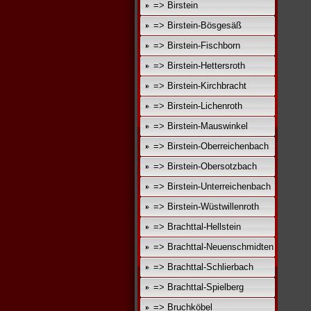
=> Birstein
=> Birstein-Bösgesäß
=> Birstein-Fischborn
=> Birstein-Hettersroth
=> Birstein-Kirchbracht
=> Birstein-Lichenroth
=> Birstein-Mauswinkel
=> Birstein-Oberreichenbach
=> Birstein-Obersotzbach
=> Birstein-Unterreichenbach
=> Birstein-Wüstwillenroth
=> Brachttal-Hellstein
=> Brachttal-Neuenschmidten
=> Brachttal-Schlierbach
=> Brachttal-Spielberg
=> Bruchköbel