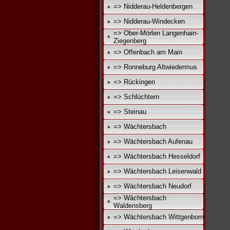
=> Nidderau-Heldenbergen
=> Nidderau-Windecken
=> Ober-Mörlen Langenhain-
Ziegenberg
=> Offenbach am Main
=> Ronneburg Altwiedermus
=> Rückingen
=> Schlüchtern
=> Steinau
=> Wächtersbach
=> Wächtersbach Aufenau
=> Wächtersbach Hesseldorf
=> Wächtersbach Leisenwald
=> Wächtersbach Neudorf
=> Wächtersbach
Waldensberg
=> Wächtersbach Wittgenborn