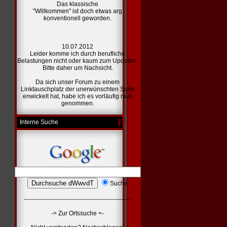
Das klassische
"Willkommen" ist doch etwas arg
konventionell geworden.
10.07.2012
Leider komme ich durch berufliche
Belastungen nicht oder kaum zum Updaten.
Bitte daher um Nachsicht.
Da sich unser Forum zu einem
Linktauschplatz der unerwünschten Sorte
enwickelt hat, habe ich es vorläufig raus
genommen.
Interne Suche
Suche
-----------------------------------------------------
-> Zur Ortssuche <-