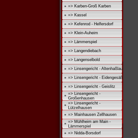
=> Karben-Groß Karben
=> Kassel
=> Kefenrod - Helfersdorf
=> Klein-Auheim
=> Lämmerspiel
=> Langendiebach
=> Langenselbold
=> Linsengericht - Altenhaßlau
=> Linsengericht - Eidengesäß
=> Linsengericht - Geislitz
=> Linsengericht -
Großenhausen
=> Linsengericht -
Lützelhausen
=> Mainhausen Zellhausen
=> Mühlheim am Main -
Lämmerspiel
=> Nidda-Borsdorf