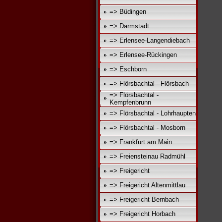
=> Büdingen
=> Darmstadt
=> Erlensee-Langendiebach
=> Erlensee-Rückingen
=> Eschborn
=> Flörsbachtal - Flörsbach
=> Flörsbachtal -
Kempfenbrunn
=> Flörsbachtal - Lohrhaupten
=> Flörsbachtal - Mosborn
=> Frankfurt am Main
=> Freiensteinau Radmühl
=> Freigericht
=> Freigericht Altenmittlau
=> Freigericht Bernbach
=> Freigericht Horbach