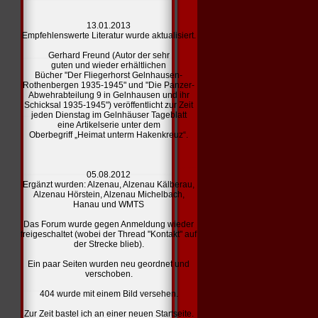
13.01.2013
Empfehlenswerte Literatur
wurde aktualisiert.
Gerhard Freund (Autor der sehr
guten und wieder erhältlichen
Bücher "Der Fliegerhorst Gelnhausen-
Rothenbergen 1935-1945" und "Die Panzer-
Abwehrabteilung 9 in Gelnhausen und ihr
Schicksal 1935-1945") veröffentlicht zur Zeit
jeden Dienstag im Gelnhäuser Tageblatt
eine Artikelserie unter dem
Oberbegriff „Heimat unterm Hakenkreuz“.
05.08.2012
Ergänzt wurden:
Alzenau,
Alzenau Kälberau,
Alzenau Hörstein,
Alzenau Michelbach,
Hanau und
WMTS
Das Forum wurde gegen Anmeldung wieder
freigeschaltet (wobei der Thread "Kontakt" auf
der Strecke blieb).
Ein paar Seiten wurden neu geordnet und
verschoben.
404
wurde mit einem Bild versehen.
Zur Zeit bastel ich an einer
neuen Startseite.