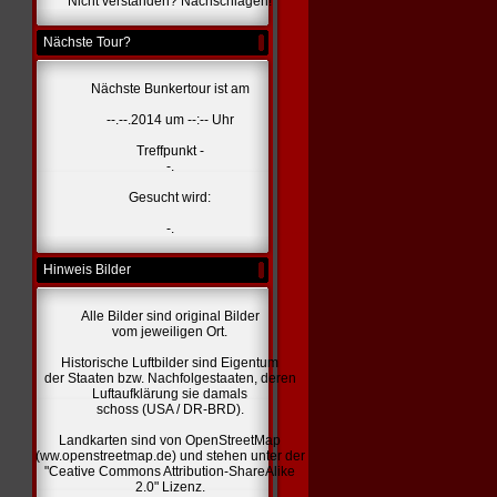
Nicht verstanden? Nachschlagen!
Nächste Tour?
Nächste Bunkertour ist am
--.--.2014 um --:-- Uhr
Treffpunkt -
-.
Gesucht wird:
-.
Hinweis Bilder
Alle Bilder sind original Bilder
vom jeweiligen Ort.
Historische Luftbilder sind Eigentum
der Staaten bzw. Nachfolgestaaten, deren
Luftaufklärung sie damals
schoss (USA / DR-BRD).
Landkarten sind von OpenStreetMap
(ww.openstreetmap.de) und stehen unter der
"Ceative Commons Attribution-ShareAlike
2.0" Lizenz.