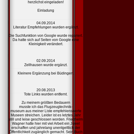
herzlichst eingeladen!
Einladung
04.09.2014
Literatur Empfehlungen
wurden ergänzt.
Die Suchfunktion von Google wurde repariert.
Da hatte sich auf Seiten von Google eine
Kleinigkeit verändert.
02.09.2014
Zellhausen
wurde ergänzt.
Kleinere Ergänzung bei Büdingen.
20.08.2013
Tote
Links
wurden entfernt.
Zu meinem größten Bedauern
musste ich das Flugzeugtechnik-
museum aus meiner Liste
empfehlenswerte
Museen
streichen. Leider ist es letztes Jahr
still und leise geschlossen worden. Friedhelm
Wagner hatte hier mit viel Arbeit ein Juwel
erschaffen und jahrelang unentgeltlich der
Öffentlichkeit zugänglich gemacht. Sein Buch