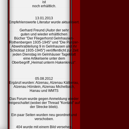
ist
noch erhältlich.
13.01.2013
Empfehlenswerte Literatur
wurde aktualisiert.
Gerhard Freund (Autor der sehr
guten und wieder erhältlichen
Bücher "Der Fliegerhorst Gelnhausen-
Rothenbergen 1935-1945" und "Die Panzer-
Abwehrabteilung 9 in Gelnhausen und ihr
Schicksal 1935-1945") veröffentlicht zur Zeit
jeden Dienstag im Gelnhäuser Tageblatt
eine Artikelserie unter dem
Oberbegriff „Heimat unterm Hakenkreuz“.
05.08.2012
Ergänzt wurden:
Alzenau,
Alzenau Kälberau,
Alzenau Hörstein,
Alzenau Michelbach,
Hanau und
WMTS
Das Forum wurde gegen Anmeldung wieder
freigeschaltet (wobei der Thread "Kontakt" auf
der Strecke blieb).
Ein paar Seiten wurden neu geordnet und
verschoben.
404
wurde mit einem Bild versehen.