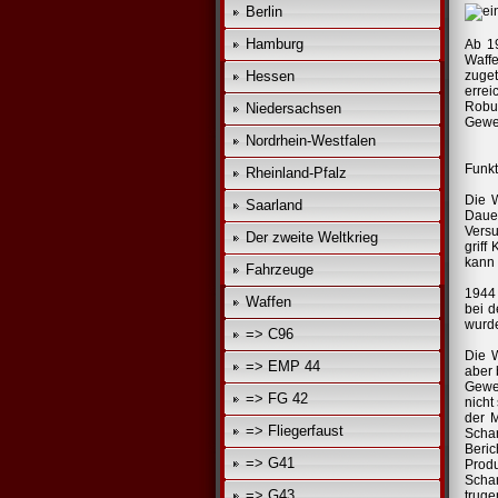
Berlin
Hamburg
Ab 19
Waffe
Hessen
zuget
errei
Robus
Niedersachsen
Geweh
Nordrhein-Westfalen
Funkt
Rheinland-Pfalz
Die W
Saarland
Dauer
Versu
Der zweite Weltkrieg
griff
kann 
Fahrzeuge
1944 
Waffen
bei d
wurde
=> C96
Die W
=> EMP 44
aber 
Gewe
=> FG 42
nicht
der M
=> Fliegerfaust
Schar
Beric
=> G41
Prod
Scha
=> G43
truge