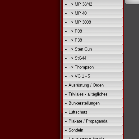
=> MP 38/42
=> MP 40
=> MP 3008
=> P08
=> P38
=> Sten Gun
=> StG44
=> Thompson
=> VG 1 - 5
Ausrüstung / Orden
Triviales - alltägliches
Bunkerstellungen
Luftschutz
Plakate / Propaganda
Sondeln