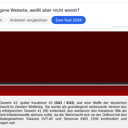
eigene Website, weißt aber nicht womit?
en
Anbieter vergleichen
Zum Test 2026
powered b
Gewehr 43, später Karabiner 43 (
G43
/
K43
), war eine Waffe der deutschen
acht im Zweiten Weltkrieg. Sie wurde als grundlegend verbesserte Version des
 erfolgreichen Gewehr 41 (W) entwickelt, das wiederum den Karabiner 98k als
ard-Infanteriewaffe ablösen sollte, da die Wehrmacht sich an der Ostfront mit den
stladegewehren Tokarew SVT-40 und Simonow AWS 1936 konfrontiert und
legen sah.