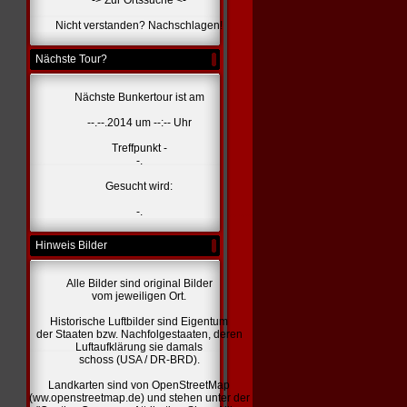
-> Zur Ortssuche <-
Nicht verstanden? Nachschlagen!
Nächste Tour?
Nächste Bunkertour ist am
--.--.2014 um --:-- Uhr
Treffpunkt -
-.
Gesucht wird:
-.
Hinweis Bilder
Alle Bilder sind original Bilder
vom jeweiligen Ort.
Historische Luftbilder sind Eigentum
der Staaten bzw. Nachfolgestaaten, deren
Luftaufklärung sie damals
schoss (USA / DR-BRD).
Landkarten sind von OpenStreetMap
(ww.openstreetmap.de) und stehen unter der