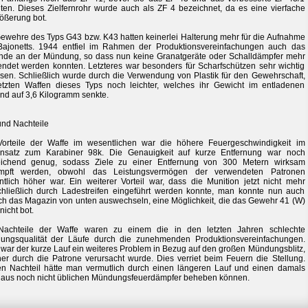
lten. Dieses Zielfernrohr wurde auch als ZF 4 bezeichnet, da es eine vierfache
ößerung bot.
ewehre des Typs G43 bzw. K43 hatten keinerlei Halterung mehr für die Aufnahme
Bajonetts. 1944 entfiel im Rahmen der Produktionsvereinfachungen auch das
de an der Mündung, so dass nun keine Granatgeräte oder Schalldämpfer mehr
ndet werden konnten. Letzteres war besonders für Scharfschützen sehr wichtig
en. Schließlich wurde durch die Verwendung von Plastik für den Gewehrschaft,
etzten Waffen dieses Typs noch leichter, welches ihr Gewicht im entladenen
nd auf 3,6 Kilogramm senkte.
und Nachteile
Vorteile der Waffe im wesentlichen war die höhere Feuergeschwindigkeit im
nsatz zum Karabiner 98k. Die Genauigkeit auf kurze Entfernung war noch
eichend genug, sodass Ziele zu einer Entfernung von 300 Metern wirksam
mpft werden, obwohl das Leistungsvermögen der verwendeten Patronen
tlich höher war. Ein weiterer Vorteil war, dass die Munition jetzt nicht mehr
hließlich durch Ladestreifen eingeführt werden konnte, man konnte nun auch
ch das Magazin von unten auswechseln, eine Möglichkeit, die das Gewehr 41 (W)
nicht bot.
Nachteile der Waffe waren zu einem die in den letzten Jahren schlechte
gungsqualität der Läufe durch die zunehmenden Produktionsvereinfachungen.
war der kurze Lauf ein weiteres Problem in Bezug auf den großen Mündungsblitz,
er durch die Patrone verursacht wurde. Dies verriet beim Feuern die Stellung.
n Nachteil hätte man vermutlich durch einen längeren Lauf und einen damals
aus noch nicht üblichen Mündungsfeuerdämpfer beheben können.