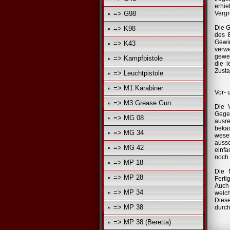
erhie
=> G98
Vergr
Die G
=> K98
des 
Gewin
=> K43
verwe
gewes
=> Kampfpistole
die l
Zusta
=> Leuchtpistole
=> M1 Karabiner
Vor- 
=> M3 Grease Gun
Die 
Gege
=> MG 08
ausr
bekä
=> MG 34
wesen
aussc
=> MG 42
einfa
noch 
=> MP 18
Die 
=> MP 28
Ferti
Auch 
=> MP 34
welch
Diese
=> MP 38
durch
=> MP 38 (Beretta)