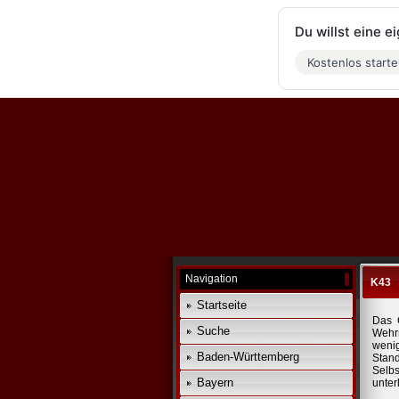
Du willst eine 
Kostenlos start
Navigation
K43
Startseite
Das 
Suche
Wehrm
wenig
Baden-Württemberg
Stand
Selb
Bayern
unter