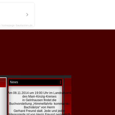
y homepage-baukasten.de
News
Am 08.11.2014 um 19:00 Uhr im Landratsamt
des Main-Kinzig-Kreises
in Gelnhausen findet die
Buchvorstellung „Himmelfahrts- kommando
Bachstelze“ von Herrn
Gerhard Freund statt. Jede und jeder
Interessierte ist von Herrn Freund persönlich