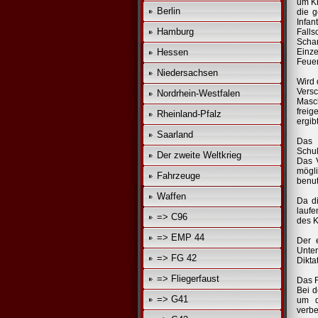
um Kr
Berlin
die g
Infan
Hamburg
Falls
Schar
Hessen
Einze
Feuer
Niedersachsen
Wird 
Vers
Nordrhein-Westfalen
Masch
freig
Rheinland-Pfalz
ergibt
Saarland
Das 
Schul
Der zweite Weltkrieg
Das V
mögli
Fahrzeuge
benut
Waffen
Da di
lauf
=> C96
des K
=> EMP 44
Der 
Unte
=> FG 42
Dikta
=> Fliegerfaust
Das F
Bei d
=> G41
um d
verbe