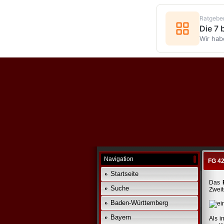
Ratgebe
Die 7
Wir hab
Navigation
FG 4
Startseite
Das
Suche
Zweit
Baden-Württemberg
Bayern
Als i