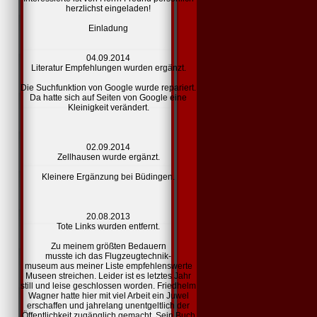
herzlichst eingeladen!
Einladung
04.09.2014
Literatur Empfehlungen
wurden ergänzt.
Die Suchfunktion von Google wurde repariert.
Da hatte sich auf Seiten von Google eine
Kleinigkeit verändert.
02.09.2014
Zellhausen
wurde ergänzt.
Kleinere Ergänzung bei Büdingen.
20.08.2013
Tote
Links
wurden entfernt.
Zu meinem größten Bedauern
musste ich das Flugzeugtechnik-
museum aus meiner Liste
empfehlenswerte
Museen
streichen. Leider ist es letztes Jahr
still und leise geschlossen worden. Friedhelm
Wagner hatte hier mit viel Arbeit ein Juwel
erschaffen und jahrelang unentgeltlich der
Öffentlichkeit zugänglich gemacht. Sein Buch