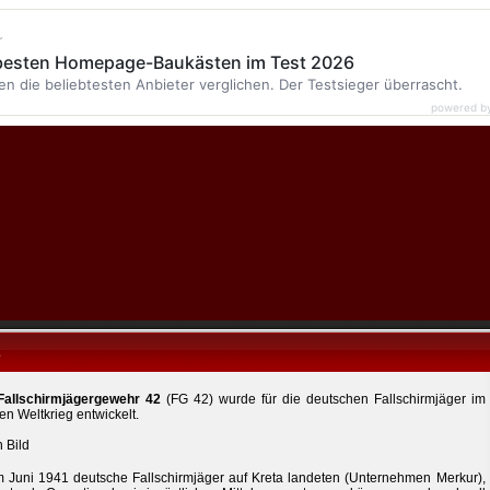
r
 besten Homepage-Baukästen im Test 2026
en die beliebtesten Anbieter verglichen. Der Testsieger überrascht.
powered b
2
Fallschirmjägergewehr 42
(FG 42) wurde für die deutschen Fallschirmjäger im
en Weltkrieg entwickelt.
m Juni 1941 deutsche Fallschirmjäger auf Kreta landeten (Unternehmen Merkur),