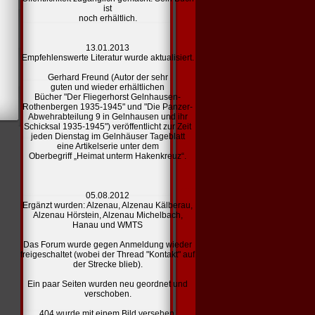
ist
noch erhältlich.
13.01.2013
Empfehlenswerte Literatur
wurde aktualisiert.
Gerhard Freund (Autor der sehr
guten und wieder erhältlichen
Bücher "Der Fliegerhorst Gelnhausen-
Rothenbergen 1935-1945" und "Die Panzer-
Abwehrabteilung 9 in Gelnhausen und ihr
Schicksal 1935-1945") veröffentlicht zur Zeit
jeden Dienstag im Gelnhäuser Tageblatt
eine Artikelserie unter dem
Oberbegriff „Heimat unterm Hakenkreuz“.
05.08.2012
Ergänzt wurden:
Alzenau,
Alzenau Kälberau,
Alzenau Hörstein,
Alzenau Michelbach,
Hanau und
WMTS
Das Forum wurde gegen Anmeldung wieder
freigeschaltet (wobei der Thread "Kontakt" auf
der Strecke blieb).
Ein paar Seiten wurden neu geordnet und
verschoben.
404
wurde mit einem Bild versehen.