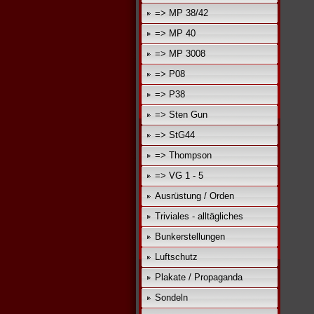
=> MP 38/42
=> MP 40
=> MP 3008
=> P08
=> P38
=> Sten Gun
=> StG44
=> Thompson
=> VG 1 - 5
Ausrüstung / Orden
Triviales - alltägliches
Bunkerstellungen
Luftschutz
Plakate / Propaganda
Sondeln