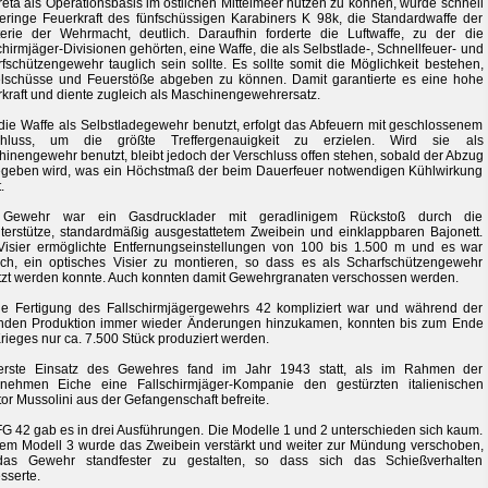
eta als Operationsbasis im östlichen Mittelmeer nutzen zu können, wurde schnell
eringe Feuerkraft des fünfschüssigen Karabiners K 98k, die Standardwaffe der
terie der Wehrmacht, deutlich. Daraufhin forderte die Luftwaffe, zu der die
chirmjäger-Divisionen gehörten, eine Waffe, die als Selbstlade-, Schnellfeuer- und
fschützengewehr tauglich sein sollte. Es sollte somit die Möglichkeit bestehen,
lschüsse und Feuerstöße abgeben zu können. Damit garantierte es eine hohe
kraft und diente zugleich als Maschinengewehrersatz.
die Waffe als Selbstladegewehr benutzt, erfolgt das Abfeuern mit geschlossenem
chluss, um die größte Treffergenauigkeit zu erzielen. Wird sie als
inengewehr benutzt, bleibt jedoch der Verschluss offen stehen, sobald der Abzug
egeben wird, was ein Höchstmaß der beim Dauerfeuer notwendigen Kühlwirkung
.
Gewehr war ein Gasdrucklader mit geradlinigem Rückstoß durch die
terstütze, standardmäßig ausgestattetem Zweibein und einklappbaren Bajonett.
isier ermöglichte Entfernungseinstellungen von 100 bis 1.500 m und es war
ch, ein optisches Visier zu montieren, so dass es als Scharfschützengewehr
zt werden konnte. Auch konnten damit Gewehrgranaten verschossen werden.
e Fertigung des Fallschirmjägergewehrs 42 kompliziert war und während der
enden Produktion immer wieder Änderungen hinzukamen, konnten bis zum Ende
rieges nur ca. 7.500 Stück produziert werden.
erste Einsatz des Gewehres fand im Jahr 1943 statt, als im Rahmen der
rnehmen Eiche eine Fallschirmjäger-Kompanie den gestürzten italienischen
tor Mussolini aus der Gefangenschaft befreite.
G 42 gab es in drei Ausführungen. Die Modelle 1 und 2 unterschieden sich kaum.
em Modell 3 wurde das Zweibein verstärkt und weiter zur Mündung verschoben,
as Gewehr standfester zu gestalten, so dass sich das Schießverhalten
sserte.