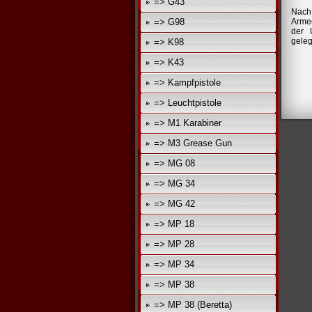
=> G43
Nach
=> G98
Armee
der 
geleg
=> K98
=> K43
=> Kampfpistole
=> Leuchtpistole
=> M1 Karabiner
=> M3 Grease Gun
=> MG 08
=> MG 34
=> MG 42
=> MP 18
=> MP 28
=> MP 34
=> MP 38
=> MP 38 (Beretta)