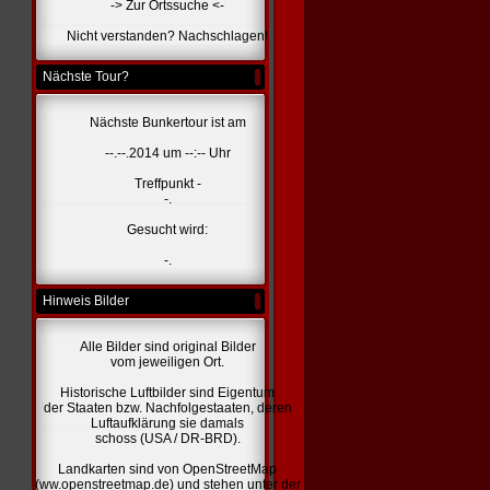
-> Zur Ortssuche <-
Nicht verstanden? Nachschlagen!
Nächste Tour?
Nächste Bunkertour ist am
--.--.2014 um --:-- Uhr
Treffpunkt -
-.
Gesucht wird:
-.
Hinweis Bilder
Alle Bilder sind original Bilder
vom jeweiligen Ort.
Historische Luftbilder sind Eigentum
der Staaten bzw. Nachfolgestaaten, deren
Luftaufklärung sie damals
schoss (USA / DR-BRD).
Landkarten sind von OpenStreetMap
(ww.openstreetmap.de) und stehen unter der