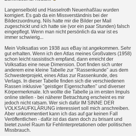
Langenselbold und Hasselroth Neuenhaßlau wurden
korrigiert. Es gab da ein Missverständnis bei der
Bilderzuordnung. Nils hatte mir die Bilder per Mail
zugeschickt und ich hatte sie (vor ein paar Stunden) falsch
eingepflegt. Wenn man nicht persönlich da war ist es
immer schwierig...
Mein Volksatlas von 1938 aus eBay ist angekommen. Sehr
gut erhalten. Wenn ich den Atlas meines Großvaters (1958)
schon leicht rassistisch empfand, dann erreicht der
Volksatlas eine neue Dimension. Dort finden sich unter
anderem eine kleine Tabelle zur "Rassenkunde" aus dem
Schwesterprojekt, eines Atlas zur Rassenkunde, des
Verlags. In dieser Tabelle finden sich die verschiedenen
Rassen inklusive "geistiger Eigenschaften" und diverser
Körpermerkmale. Ich wollte die Tabelle ja im ersten Impuls
online stellen - bei näherer Betrachtung erscheint es mir
jedoch nicht ratsam. Wer sich dafür IM SINNE DER
VOLKSAUFKLÄRUNG interessiert soll mich anschreiben.
Aber unkommentiert kann ich das auf gar keinen Fall
Veröffentlichen - dafür ist das dann doch zu brisant und
bietet zuviel Raum für Fehlinterpretationen oder politischen
Missbrauch.