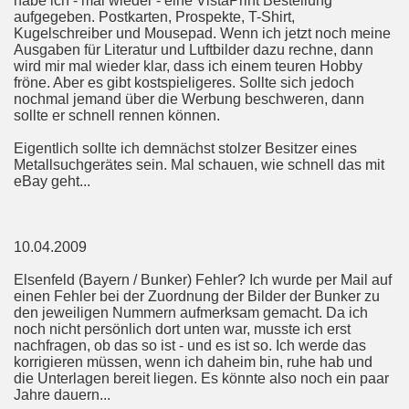
habe ich - mal wieder - eine VistaPrint Bestellung
aufgegeben. Postkarten, Prospekte, T-Shirt,
Kugelschreiber und Mousepad. Wenn ich jetzt noch meine
Ausgaben für Literatur und Luftbilder dazu rechne, dann
wird mir mal wieder klar, dass ich einem teuren Hobby
fröne. Aber es gibt kostspieligeres. Sollte sich jedoch
nochmal jemand über die Werbung beschweren, dann
sollte er schnell rennen können.
Eigentlich sollte ich demnächst stolzer Besitzer eines
Metallsuchgerätes sein. Mal schauen, wie schnell das mit
eBay geht...
10.04.2009
Elsenfeld (Bayern / Bunker) Fehler? Ich wurde per Mail auf
einen Fehler bei der Zuordnung der Bilder der Bunker zu
den jeweiligen Nummern aufmerksam gemacht. Da ich
noch nicht persönlich dort unten war, musste ich erst
nachfragen, ob das so ist - und es ist so. Ich werde das
korrigieren müssen, wenn ich daheim bin, ruhe hab und
die Unterlagen bereit liegen. Es könnte also noch ein paar
Jahre dauern...