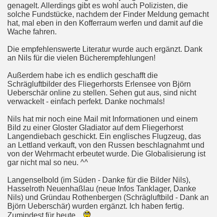
genagelt. Allerdings gibt es wohl auch Polizisten, die
solche Fundstücke, nachdem der Finder Meldung gemacht
hat, mal eben in den Kofferraum werfen und damit auf die
Wache fahren.
Die empfehlenswerte Literatur wurde auch ergänzt. Dank
an Nils für die vielen Bücherempfehlungen!
Außerdem habe ich es endlich geschafft die
Schrägluftbilder des Fliegerhorsts Erlensee von Björn
Ueberschär online zu stellen. Sehen gut aus, sind nicht
verwackelt - einfach perfekt. Danke nochmals!
Nils hat mir noch eine Mail mit Informationen und einem
Bild zu einer Gloster Gladiator auf dem Fliegerhorst
Langendiebach geschickt. Ein englisches Flugzeug, das
an Lettland verkauft, von den Russen beschlagnahmt und
von der Wehrmacht erbeutet wurde. Die Globalisierung ist
gar nicht mal so neu. ^^
Langenselbold (im Süden - Danke für die Bilder Nils),
Hasselroth Neuenhaßlau (neue Infos Tanklager, Danke
Nils) und Gründau Rothenbergen (Schrägluftbild - Dank an
Björn Ueberschär) wurden ergänzt. Ich haben fertig.
Zumindest für heute...