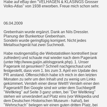
Habe auf eBay den "VELHAGEN & KLASINGS Grosser
Volks-Atlas" von 1938 erworben. Freue mich schon sehr.
06.04.2009
Grebenhain wurde ergänzt. Dank an Nils Dressler.
Planung der Bunkertour Grebenhain.
Sondeln wurde geringfügig korrigiert. Nicht jedes
Metallsuchgerät hat zwei Suchmodi.
Habe routingemäßig die Webstatistiken kontrolliert (war
zufrieden) und schaute mal wieder nach dem Pagerank
(unter http://www.gaijin.at/olsgprank.php). 1. Unser
Pagerank ist gesunken? Schnell nachgeschaut und
festgestellt, dass vom 1. bis zum 3. April ein Update des
PR anstand. Offensichtlich habe ich mich in den letzten
Monaten zu sehr um den Inhalt und zu wenig um Links
gekümmert. Versteh einer diese Welt!!! Versteh einer den
Pagerank!!! Bei Google sind wir unter dem Suchbegriff
"Weltkrieg" auf Seite 3 ganz unten, bei "Der Weltkrieg"
stehen wir unverändert auf Platz eins (vor Wikipedia und
dem Deutschen Historischen Museum - haha!), bei
"Wehrschach" belegen wir einen guten dritten Platz, bei