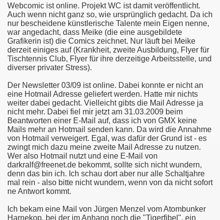
Webcomic ist online. Projekt WC ist damit veröffentlicht.
Auch wenn nicht ganz so, wie ursprünglich gedacht. Da ich
nur bescheidene künstlerische Talente mein Eigen nenne,
war angedacht, dass Meike (die eine ausgebildete
Grafikerin ist) die Comics zeichnet. Nur läuft bei Meike
derzeit einiges auf (Krankheit, zweite Ausbildung, Flyer für
Tischtennis Club, Flyer für ihre derzeitige Arbeitsstelle, und
diverser privater Stress).
Der Newsletter 03/09 ist online. Dabei konnte er nicht an
eine Hotmail Adresse geliefert werden. Hatte mir nichts
weiter dabei gedacht. Vielleicht gibts die Mail Adresse ja
nicht mehr. Dabei fiel mir jetzt am 31.03.2009 beim
Beantworten einer E-Mail auf, dass ich von GMX keine
Mails mehr an Hotmail senden kann. Da wird die Annahme
von Hotmail verweigert. Egal, was dafür der Grund ist - es
zwingt mich dazu meine zweite Mail Adresse zu nutzen.
Wer also Hotmail nutzt und eine E-Mail von
darkralf@freenet.de bekommt, sollte sich nicht wundern,
denn das bin ich. Ich schau dort aber nur alle Schaltjahre
mal rein - also bitte nicht wundern, wenn von da nicht sofort
ne Antwort kommt.
Ich bekam eine Mail von Jürgen Menzel vom Atombunker
Harnekop, bei der im Anhang noch die "Tigerfibel", ein