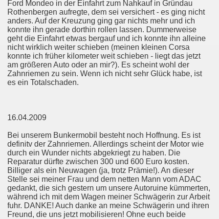
Ford Mondeo in der Einfahrt zum Nahkauf in Gründau
Rothenbergen aufregte, dem sei versichert - es ging nicht
anders. Auf der Kreuzung ging gar nichts mehr und ich
konnte ihn gerade dorthin rollen lassen. Dummerweise
geht die Einfahrt etwas bergauf und ich konnte ihn alleine
nicht wirklich weiter schieben (meinen kleinen Corsa
konnte ich früher kilometer weit schieben - liegt das jetzt
am größeren Auto oder an mir?). Es scheint wohl der
Zahnriemen zu sein. Wenn ich nicht sehr Glück habe, ist
es ein Totalschaden.
16.04.2009
Bei unserem Bunkermobil besteht noch Hoffnung. Es ist
definitv der Zahnriemen. Allerdings scheint der Motor wie
durch ein Wunder nichts abgekriegt zu haben. Die
Reparatur dürfte zwischen 300 und 600 Euro kosten.
Billiger als ein Neuwagen (ja, trotz Prämie!). An dieser
Stelle sei meiner Frau und dem netten Mann vom ADAC
gedankt, die sich gestern um unsere Autoruine kümmerten,
während ich mit dem Wagen meiner Schwägerin zur Arbeit
fuhr. DANKE! Auch danke an meine Schwägerin und ihren
Freund, die uns jetzt mobilisieren! Ohne euch beide