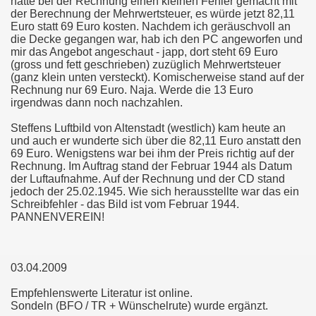
hätte bei der Rechnung einen kleinen Fehler gemacht mit
der Berechnung der Mehrwertsteuer, es würde jetzt 82,11
Euro statt 69 Euro kosten. Nachdem ich geräuschvoll an
die Decke gegangen war, hab ich den PC angeworfen und
mir das Angebot angeschaut - japp, dort steht 69 Euro
(gross und fett geschrieben) zuzüglich Mehrwertsteuer
(ganz klein unten versteckt). Komischerweise stand auf der
Rechnung nur 69 Euro. Naja. Werde die 13 Euro
irgendwas dann noch nachzahlen.
Steffens Luftbild von Altenstadt (westlich) kam heute an
und auch er wunderte sich über die 82,11 Euro anstatt den
69 Euro. Wenigstens war bei ihm der Preis richtig auf der
Rechnung. Im Auftrag stand der Februar 1944 als Datum
der Luftaufnahme. Auf der Rechnung und der CD stand
jedoch der 25.02.1945. Wie sich herausstellte war das ein
Schreibfehler - das Bild ist vom Februar 1944.
PANNENVEREIN!
03.04.2009
Empfehlenswerte Literatur ist online.
Sondeln (BFO / TR + Wünschelrute) wurde ergänzt.