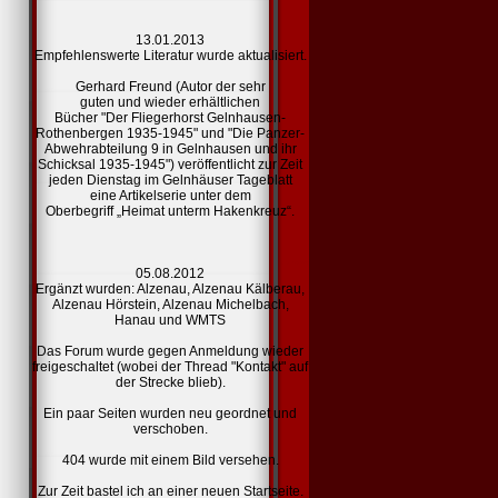
13.01.2013
Empfehlenswerte Literatur
wurde aktualisiert.
Gerhard Freund (Autor der sehr
guten und wieder erhältlichen
Bücher "Der Fliegerhorst Gelnhausen-
Rothenbergen 1935-1945" und "Die Panzer-
Abwehrabteilung 9 in Gelnhausen und ihr
Schicksal 1935-1945") veröffentlicht zur Zeit
jeden Dienstag im Gelnhäuser Tageblatt
eine Artikelserie unter dem
Oberbegriff „Heimat unterm Hakenkreuz“.
05.08.2012
Ergänzt wurden:
Alzenau,
Alzenau Kälberau,
Alzenau Hörstein,
Alzenau Michelbach,
Hanau und
WMTS
Das Forum wurde gegen Anmeldung wieder
freigeschaltet (wobei der Thread "Kontakt" auf
der Strecke blieb).
Ein paar Seiten wurden neu geordnet und
verschoben.
404
wurde mit einem Bild versehen.
Zur Zeit bastel ich an einer
neuen Startseite.