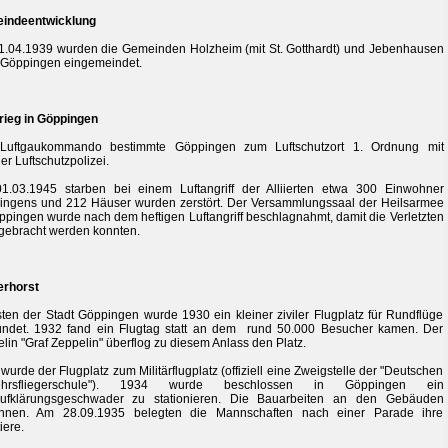
indeentwicklung
.04.1939 wurden die Gemeinden Holzheim (mit St. Gotthardt) und Jebenhausen
 Göppingen eingemeindet.
rieg in Göppingen
Luftgaukommando bestimmte Göppingen zum Luftschutzort 1. Ordnung mit
er Luftschutzpolizei.
1.03.1945 starben bei einem Luftangriff der Alliierten etwa 300 Einwohner
ngens und 212 Häuser wurden zerstört. Der Versammlungssaal der Heilsarmee
ppingen wurde nach dem heftigen Luftangriff beschlagnahmt, damit die Verletzten
gebracht werden konnten.
erhorst
ten der Stadt Göppingen wurde 1930 ein kleiner ziviler Flugplatz für Rundflüge
ündet. 1932 fand ein Flugtag statt an dem rund 50.000 Besucher kamen. Der
lin "Graf Zeppelin" überflog zu diesem Anlass den Platz.
wurde der Flugplatz zum Militärflugplatz (offiziell eine Zweigstelle der "Deutschen
ehrsfliegerschule"). 1934 wurde beschlossen in Göppingen ein
ufklärungsgeschwader zu stationieren. Die Bauarbeiten an den Gebäuden
nnen. Am 28.09.1935 belegten die Mannschaften nach einer Parade ihre
iere.