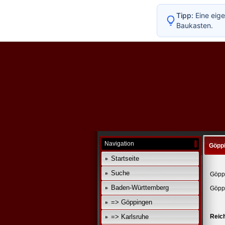
Tipp:
Eine eige
Baukasten.
Navigation
Göpp
Startseite
Suche
Göpp
Baden-Württemberg
Göppi
=> Göppingen
=> Karlsruhe
Reic