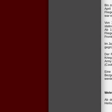
Bis z
April
Flieg
war e
Von 
stati
Ab 1
Flie
Front
Im Ja
gegrü
Der F
Krieg
Army 
(Cook
Eine 
Bezge
werd
Wehr
Ab d
Heils