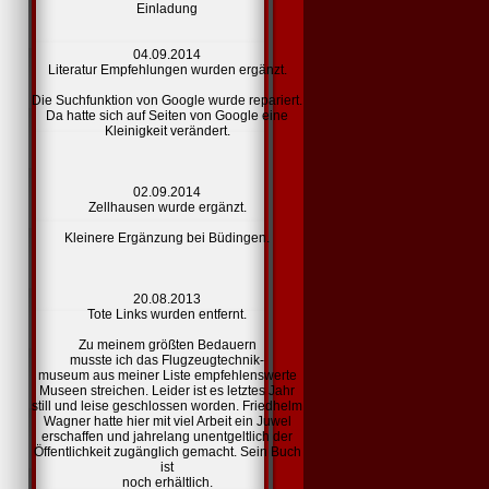
Einladung
04.09.2014
Literatur Empfehlungen
wurden ergänzt.
Die Suchfunktion von Google wurde repariert.
Da hatte sich auf Seiten von Google eine
Kleinigkeit verändert.
02.09.2014
Zellhausen
wurde ergänzt.
Kleinere Ergänzung bei Büdingen.
20.08.2013
Tote
Links
wurden entfernt.
Zu meinem größten Bedauern
musste ich das Flugzeugtechnik-
museum aus meiner Liste
empfehlenswerte
Museen
streichen. Leider ist es letztes Jahr
still und leise geschlossen worden. Friedhelm
Wagner hatte hier mit viel Arbeit ein Juwel
erschaffen und jahrelang unentgeltlich der
Öffentlichkeit zugänglich gemacht. Sein Buch
ist
noch erhältlich.