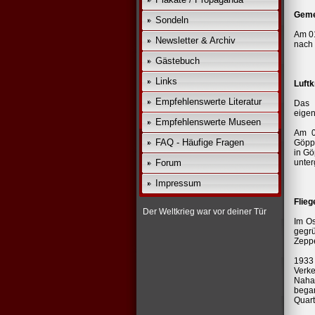
Geme
Sondeln
Am 01
Newsletter & Archiv
nach
Gästebuch
Links
Luftk
Empfehlenswerte Literatur
Das 
eigen
Empfehlenswerte Museen
Am 0
FAQ - Häufige Fragen
Göppi
in Gö
Forum
unter
Impressum
Flieg
Der Weltkrieg war vor deiner Tür
Im Os
gegr
Zeppe
1933 
Verk
Naha
bega
Quart