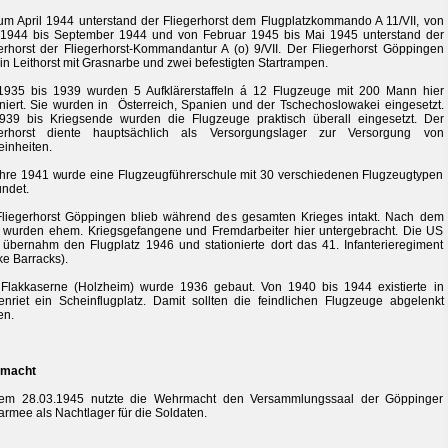
um April 1944 unterstand der Fliegerhorst dem Flugplatzkommando A 11/VII, von
 1944 bis September 1944 und von Februar 1945 bis Mai 1945 unterstand der
erhorst der Fliegerhorst-Kommandantur A (o) 9/VII. Der Fliegerhorst Göppingen
in Leithorst mit Grasnarbe und zwei befestigten Startrampen.
1935 bis 1939 wurden 5 Aufklärerstaffeln á 12 Flugzeuge mit 200 Mann hier
oniert. Sie wurden in Österreich, Spanien und der Tschechoslowakei eingesetzt.
939 bis Kriegsende wurden die Flugzeuge praktisch überall eingesetzt. Der
gerhorst diente hauptsächlich als Versorgungslager zur Versorgung von
einheiten.
hre 1941 wurde eine Flugzeugführerschule mit 30 verschiedenen Flugzeugtypen
ndet.
liegerhorst Göppingen blieb während des gesamten Krieges intakt. Nach dem
 wurden ehem. Kriegsgefangene und Fremdarbeiter hier untergebracht. Die US
übernahm den Flugplatz 1946 und stationierte dort das 41. Infanterieregiment
e Barracks).
Flakkaserne (Holzheim) wurde 1936 gebaut. Von 1940 bis 1944 existierte in
nriet ein Scheinflugplatz. Damit sollten die feindlichen Flugzeuge abgelenkt
en.
macht
em 28.03.1945 nutzte die Wehrmacht den Versammlungssaal der Göppinger
armee als Nachtlager für die Soldaten.