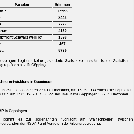
Parteien
Stimmen
DAP
12563
D
8443
D
7277
trum
4160
ffront Schwarz weiß rot
1398
P
467
t.
5789
öppingen liegt uns keine gesonderte Statistik vor. Insofern ist die Statistik nur
gt repräsentativ für Göppingen.
ohnerentwicklung in Göppingen
.1925 hatte Göppingen 22.017 Einwohner, am 16.06.1933 wuchs die Population
3.007, am 17.05.1939 auf 30.322 und 1946 hatte Göppingen 35.784 Einwohner.
P in Göppingen
 kommt es zur sogenannten "Schlacht am Walfischkeller" zwischen
verbänden der NSDAP und Vertretern der Arbeiterbewegung.