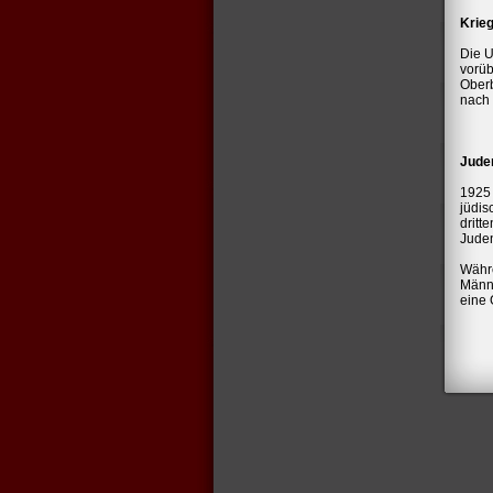
Krie
Die U
vorü
Oberb
nach
Jude
1925
jüdis
dritt
Juden
Währ
Männe
eine 