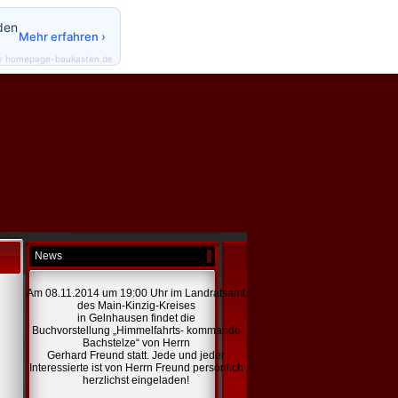
den
Mehr erfahren ›
y homepage-baukasten.de
News
Am 08.11.2014 um 19:00 Uhr im Landratsamt
des Main-Kinzig-Kreises
in Gelnhausen findet die
Buchvorstellung „Himmelfahrts- kommando
Bachstelze“ von Herrn
Gerhard Freund statt. Jede und jeder
Interessierte ist von Herrn Freund persönlich
herzlichst eingeladen!