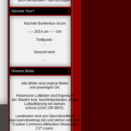
Nicht verstanden? Nachschlagen!
Nächste Tour?
Nächste Bunkertour ist am
--.--.2014 um --:-- Uhr
Treffpunkt -
-.
Gesucht wird:
-.
Hinweis Bilder
Alle Bilder sind original Bilder
vom jeweiligen Ort.
Historische Luftbilder sind Eigentum
der Staaten bzw. Nachfolgestaaten, deren
Luftaufklärung sie damals
schoss (USA / DR-BRD).
Landkarten sind von OpenStreetMap
(ww.openstreetmap.de) und stehen unter der
"Ceative Commons Attribution-ShareAlike
2.0" Lizenz.