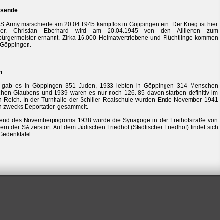
gsende
S Army marschierte am 20.04.1945 kampflos in Göppingen ein. Der Krieg ist hier
ber. Christian Eberhard wird am 20.04.1945 von den Alliierten zum
ürgermeister ernannt. Zirka 16.000 Heimatvertriebene und Flüchtlinge kommen
 Göppingen.
n
 gab es in Göppingen 351 Juden, 1933 lebten in Göppingen 314 Menschen
chen Glaubens und 1939 waren es nur noch 126. 85 davon starben definitiv im
en Reich. In der Turnhalle der Schiller Realschule wurden Ende November 1941
 zwecks Deportation gesammelt.
end des Novemberpogroms 1938 wurde die Synagoge in der Freihofstraße von
rn der SA zerstört. Auf dem Jüdischen Friedhof (Städtischer Friedhof) findet sich
Gedenktafel.