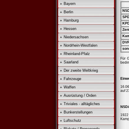
Bayern
NS
Berlin
SP
Hamburg
KP
Hessen
Zen
Kamp
Niedersachsen
DV
Nordrhein-Westfalen
sons
Rheinland-Pfalz
Für G
Saarland
bedin
Der zweite Weltkrieg
Fahrzeuge
Einw
16.06
Waffen
auf 2
Ausrüstung / Orden
Triviales - alltägliches
NSDA
Bunkerstellungen
1922
Kampf
Luftschutz
Plakate / Propaganda