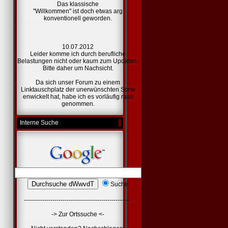
Das klassische
"Willkommen" ist doch etwas arg
konventionell geworden.
10.07.2012
Leider komme ich durch berufliche
Belastungen nicht oder kaum zum Updaten.
Bitte daher um Nachsicht.
Da sich unser Forum zu einem
Linktauschplatz der unerwünschten Sorte
enwickelt hat, habe ich es vorläufig raus
genommen.
Interne Suche
Suche
-----------------------------------------------------
-> Zur Ortssuche <-