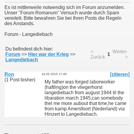
Es ist mittlerweile notwendig sich im Forum anzumelden.
Unser "Forum Romanum" Versuch wurde durch Spam
vereitelt. Bitte bewahren Sie bei Ihren Posts die Regeln
des Anstands.
Forum - Langediebach
Du befindest dich hier:
<-
Weiter-
Forum
=>
Hier war der Krieg
=>
1
Zurück
>
Langediebach
Ron
[zitieren]
16.02.2015 17:40
(1 Post bisher)
My father was forged laborworker
(haftling)on the vliegerhorst
langediebach from august 1944 til the
libaration march 1945,can somebody
thel me more aubout that time,he came
from kamp Amersfoort (Nederland) via
Hinzert to Langediebach.