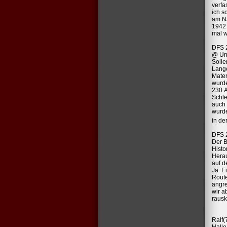
verfa
ich s
am Na
1942 
mal w
DFS 2
@ Und
Solle
Lange
Mater
wurde
230.A
Schle
auch 
wurde
in de
DFS 2
Der B
Histo
Herau
auf d
Ja. E
Route
angre
wir a
raus
Ralf(