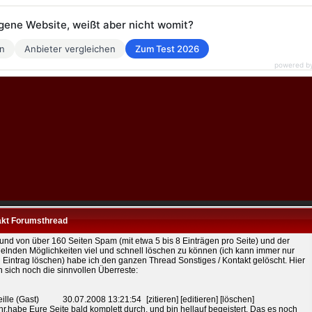
eigene Website, weißt aber nicht womit?
en
Anbieter vergleichen
Zum Test 2026
powered b
kt Forumsthread
und von über 160 Seiten Spam (mit etwa 5 bis 8 Einträgen pro Seite) und der
lnden Möglichkeiten viel und schnell löschen zu können (ich kann immer nur
 Eintrag löschen) habe ich den ganzen Thread Sonstiges / Kontakt gelöscht. Hier
n sich noch die sinnvollen Überreste:
ille (Gast)
30.07.2008 13:21:54
[zitieren] [editieren] [löschen]
hr,habe Eure Seite bald komplett durch, und bin hellauf begeistert. Das es noch