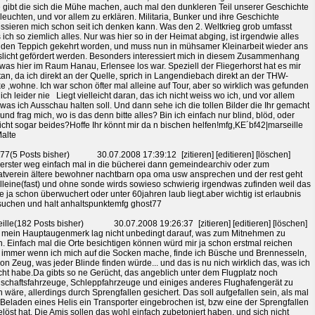
 gibt die sich die Mühe machen, auch mal den dunkleren Teil unserer Geschichte
leuchten, und vor allem zu erklären. Militaria, Bunker und ihre Geschichte
essieren mich schon seit ich denken kann. Was den 2. Weltkrieg grob umfasst
 ich so ziemlich alles. Nur was hier so in der Heimat abging, ist irgendwie alles
 den Teppich gekehrt worden, und muss nun in mühsamer Kleinarbeit wieder ans
licht gefördert werden. Besonders interessiert mich in diesem Zusammenhang
 was hier im Raum Hanau, Erlensee los war. Speziell der Fliegerhorst hat es mir
an, da ich direkt an der Quelle, sprich in Langendiebach direkt an der THW-
e ,wohne. Ich war schon öfter mal alleine auf Tour, aber so wirklich was gefunden
ich leider nie Liegt vielleicht daran, das ich nicht weiss wo ich, und vor allem
was ich Ausschau halten soll. Und dann sehe ich die tollen Bilder die Ihr gemacht
 und frag mich, wo is das denn bitte alles? Bin ich einfach nur blind, blöd, oder
eicht sogar beides?Hoffe Ihr könnt mir da n bischen helfen!mfg,KE´bf42|marseille
alte
77(5 Posts bisher)
30.07.2008 17:39:12
[zitieren] [editieren] [löschen]
 erster weg einfach mal in die bücherei dann gemeindearchiv oder zum
tverein ältere bewohner nachtbarn opa oma usw ansprechen und der rest geht
lleine(fast) und ohne sonde wirds sowieso schwierig irgendwas zufinden weil das
e ja schon überwuchert oder unter 60jahren laub liegt.aber wichtig ist erlaubnis
uchen und halt anhaltspunktemfg ghost77
ille(182 Posts bisher)
30.07.2008 19:26:37
[zitieren] [editieren] [löschen]
 mein Hauptaugenmerk lag nicht unbedingt darauf, was zum Mitnehmen zu
n. Einfach mal die Orte besichtigen können würd mir ja schon erstmal reichen
immer wenn ich mich auf die Socken mache, finde ich Büsche und Brennesseln,
on Zeug, was jeder Blinde finden würde... und das is nu nich wirklich das, was ich
ht habe.Da gibts so ne Gerücht, das angeblich unter dem Flugplatz noch
chaftsfahrzeuge, Schleppfahrzeuge und einiges anderes Flughafengerät zu
n wäre, allerdings durch Sprengfallen gesichert. Das soll aufgefallen sein, als mal
Beladen eines Helis ein Transporter eingebrochen ist, bzw eine der Sprengfallen
löst hat. Die Amis sollen das wohl einfach zubetoniert haben, und sich nicht