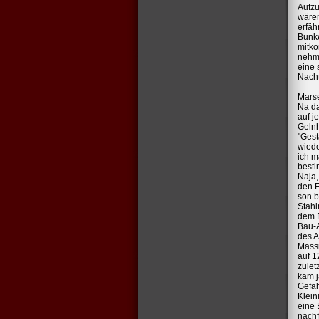
Aufzu
wären
erfäh
Bunke
mitko
nehm 
eine 
Nach
Marse
Na da
auf j
Gelnh
"Gest
wiede
ich m
besti
Naja,
den F
son b
Stahl
dem F
Bau-A
des A
Massn
auf 1
zulet
kam j
Gefah
Klein
eine 
nachf