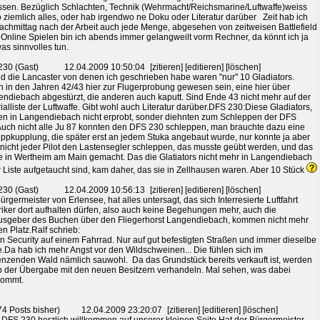
ssen. Bezüglich Schlachten, Technik (Wehrmacht/Reichsmarine/Luftwaffe)weiss
o ziemlich alles, oder hab irgendwo ne Doku oder Literatur darüber Zeit hab ich
chmittag nach der Arbeit auch jede Menge, abgesehen von zeitweisen Battlefield
Online Spielen bin ich abends immer gelangweilt vorm Rechner, da könnt ich ja
as sinnvolles tun.
30 (Gast)
12.04.2009 10:50:04
[zitieren] [editieren] [löschen]
 die Lancaster von denen ich geschrieben habe waren "nur" 10 Gladiators.
n in den Jahren 42/43 hier zur Flugerprobung gewesen sein, eine hier über
ndiebach abgestürzt, die anderen auch kaputt. Sind Ende 43 nicht mehr auf der
ialliste der Luftwaffe. Gibt wohl auch Literatur darüber.DFS 230:Diese Gladiators,
n in Langendiebach nicht erprobt, sonder diehnten zum Schleppen der DFS
uch nicht alle Ju 87 konnten den DFS 230 schleppen, man brauchte dazu eine
ppkupplung, die später erst an jedem Stuka angebaut wurde, nur konnte ja aber
nicht jeder Pilot den Lastensegler schleppen, das musste geübt werden, und das
 in Wertheim am Main gemacht. Das die Glatiators nicht mehr in Langendiebach
r Liste aufgetaucht sind, kam daher, das sie in Zellhausen waren. Aber 10 Stück
30 (Gast)
12.04.2009 10:56:13
[zitieren] [editieren] [löschen]
ürgermeister von Erlensee, hat alles untersagt, das sich Interresierte Luftfahrt
riker dort aufhalten dürfen, also auch keine Begehungen mehr, auch die
sgeber des Buchen über den Fliegerhorst Langendiebach, kommen nicht mehr
en Platz.Ralf schrieb:
in Security auf einem Fahrrad. Nur auf gut befestigten Straßen und immer dieselbe
.Da hab ich mehr Angst vor den Wildschweinen... Die fühlen sich im
nzenden Wald nämlich sauwohl. Da das Grundstück bereits verkauft ist, werden
b der Übergabe mit den neuen Besitzern verhandeln. Mal sehen, was dabei
kommt.
74 Posts bisher)
12.04.2009 23:20:07
[zitieren] [editieren] [löschen]