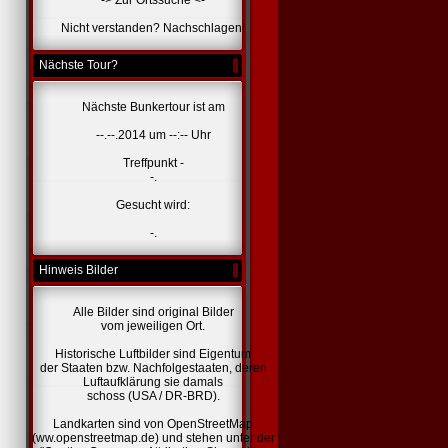
-> Zur Ortssuche <-
Nicht verstanden? Nachschlagen!
Nächste Tour?
Nächste Bunkertour ist am
--.--.2014 um --:-- Uhr
Treffpunkt -
-.
Gesucht wird:
-.
Hinweis Bilder
Alle Bilder sind original Bilder
vom jeweiligen Ort.
Historische Luftbilder sind Eigentum
der Staaten bzw. Nachfolgestaaten, deren
Luftaufklärung sie damals
schoss (USA / DR-BRD).
Landkarten sind von OpenStreetMap
(ww.openstreetmap.de) und stehen unter der