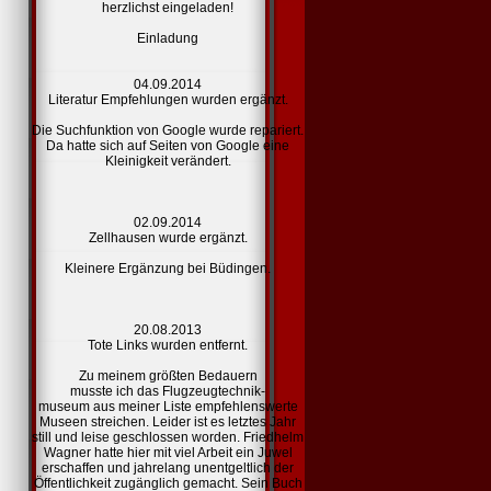
herzlichst eingeladen!
Einladung
04.09.2014
Literatur Empfehlungen
wurden ergänzt.
Die Suchfunktion von Google wurde repariert.
Da hatte sich auf Seiten von Google eine
Kleinigkeit verändert.
02.09.2014
Zellhausen
wurde ergänzt.
Kleinere Ergänzung bei Büdingen.
20.08.2013
Tote
Links
wurden entfernt.
Zu meinem größten Bedauern
musste ich das Flugzeugtechnik-
museum aus meiner Liste
empfehlenswerte
Museen
streichen. Leider ist es letztes Jahr
still und leise geschlossen worden. Friedhelm
Wagner hatte hier mit viel Arbeit ein Juwel
erschaffen und jahrelang unentgeltlich der
Öffentlichkeit zugänglich gemacht. Sein Buch