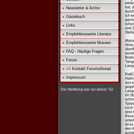
weite
hat, 
Newsletter & Archiv
durch
ich w
Gästebuch
garni
schon
Links
und 2
Stell
Empfehlenswerte Literatur
Marse
Empfehlenswerte Museen
Ahso,
überf
FAQ - Häufige Fragen
worde
Boden
Forum
"lang
Lang
=> Kontakt Forumsthread
Ralf(
Impressum
Hallo
aus w
gegeb
Der Weltkrieg war vor deiner Tür
Lange
im St
schön
Types
noch 
sind 
Reuss
unter
ist e
den A
worde