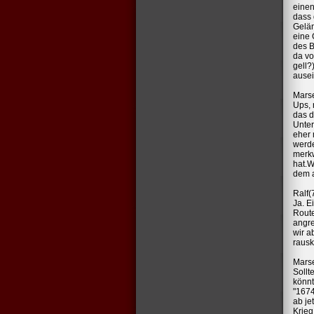
einen
dass 
Gelän
eine 
des B
da vo
gell?
ause
Marse
Ups, 
das d
Unter
eher 
werde
merkw
hat.W
dem a
Ralf(
Ja. E
Route
angre
wir a
raus
Marse
Sollt
könnt
"1674
ab je
Krieg