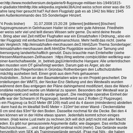
er.http://www.modellversium.de/galerie/9-flugzeuge-militaer-bis-1949/1815-
er-gladiator.htmlhttp://de.wikipedia.org/wiki/J8AUnd weiss schon einer was die SS
Jahre lang hier gesucht hat? Auf dem Flugplatz gab es ab 1942 bis März 1945
ein Außenkommando des SS-Sonderlager Hinzert.
74 Posts bisher)
31.07.2008 15:20:28
[zitieren] [editieren] [löschen]
lugzeugmuseum in Gelnhausen Hailer ist eine sehr gute Adresse. Friedhelm
r weiss sehr viel und teilt dieses Wissen sehr gerne. Du wirst deine freude
. Bring aber viel Zeit mit!Der Flughafen war ein Einsatzhafen I Ordnung,; also ein
nter Flugplatz mit einfachem Eisenbahnanschluss. Mehr heißt das nicht. (siehe
als Vergleich: http://einsatzhafen-merzhausen.de/2.html)Zum Thema Sonderlager:
://einsatzhafen-merzhausen.de/6.html)Die Flugplätze wurden zur Tarnung und
tversorgung landwirtschaftlich genutzt. Dazu brauchte man Erntehelfer (siehe
Hessen/Mainhausen-Zellhausen : https://img.webme.com/pic/d/der-weltkrieg-war-
einer-tuer/schafsweide_in_betrieb.jpg)Unterirdische Hangare: Alle unterirdischen
ten mussten vom OT genehmigt werden. Darum gab es Ärger, als der
ndant des Fliegerhorstes in Gründau Rothenbergen den Luftschutzstollen
mächtig ausheben ließ. Einen grob aus dem Fels gehauenen
chutzstollen...Schon an den Baumaterialien wäre so ein Projekt gescheitert. Die
rstellungen der WMTS, der Neckar-Enz-Stellung und des Westwalls wurden
während dem Bau entgegen der Pläne dahingehend modifiziert, dass die Wand- /
nstärke reduziert wurde um Material zu sparen. Besonders der Westwall war ja
restigeprojekt und selbst da wurde gespart...Die niedrigste operative Einheit der
affe war der Schwarm (4 Flugzeuge), bestehend aus 2 Rotten (2 Flugzeuge).
ein Flugzeug ca 9x10 Meter (Bf 109) maß und du 4 davon (mindestens) abstellen
t, dann hast du im Idealfall 9x40 Meter = 310m² bei einer Wand- / Deckenstärke
0 cm sind das 93m³ für den Boden. Dasselbe nochmal für die Decke. Bei den 4
n können wir in der Höhe etwas sparen. Jedenfalls kommt schon einiges
men. (Hab keine Lust mehr zu rechnen.)Ich will dich jetzt nicht mit aller Macht
eden. Es gibt nur genausoviele Argumente dafür, wie dagegen. Das einfachste
Nachzuschauen......und das geht jetzt erstmal nicht (mehr). Das Gelände wurde
henzeitlich vom SEK als Trainingsgelände genutzt. (Frag mal Nils - die haben