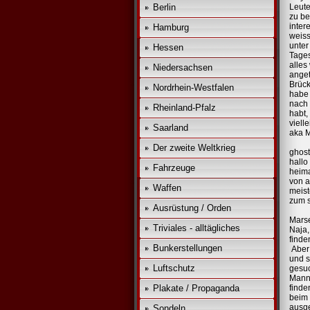
Berlin
Leute
zu be
inter
Hamburg
weiss
unter
Hessen
Tages
alles
Niedersachsen
anget
Brück
Nordrhein-Westfalen
habe 
nach 
Rheinland-Pfalz
habt,
viell
Saarland
aka M
Der zweite Weltkrieg
ghost
hallo
Fahrzeuge
heima
von a
Waffen
meist
zum s
Ausrüstung / Orden
Marse
Triviales - alltägliches
Naja,
finde
Bunkerstellungen
Aber 
und s
Luftschutz
gesuc
Manns
Plakate / Propaganda
finde
beim 
ausge
Sondeln