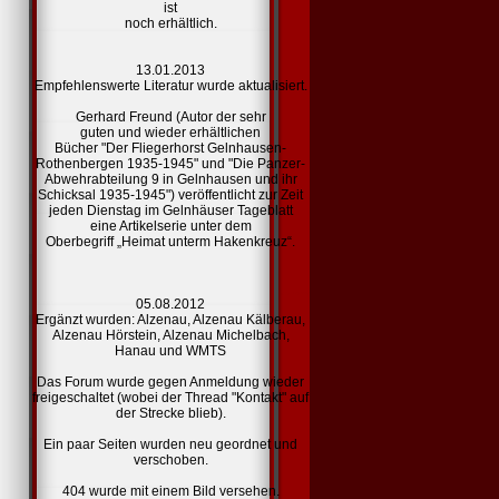
ist
noch erhältlich.
13.01.2013
Empfehlenswerte Literatur
wurde aktualisiert.
Gerhard Freund (Autor der sehr
guten und wieder erhältlichen
Bücher "Der Fliegerhorst Gelnhausen-
Rothenbergen 1935-1945" und "Die Panzer-
Abwehrabteilung 9 in Gelnhausen und ihr
Schicksal 1935-1945") veröffentlicht zur Zeit
jeden Dienstag im Gelnhäuser Tageblatt
eine Artikelserie unter dem
Oberbegriff „Heimat unterm Hakenkreuz“.
05.08.2012
Ergänzt wurden:
Alzenau,
Alzenau Kälberau,
Alzenau Hörstein,
Alzenau Michelbach,
Hanau und
WMTS
Das Forum wurde gegen Anmeldung wieder
freigeschaltet (wobei der Thread "Kontakt" auf
der Strecke blieb).
Ein paar Seiten wurden neu geordnet und
verschoben.
404
wurde mit einem Bild versehen.