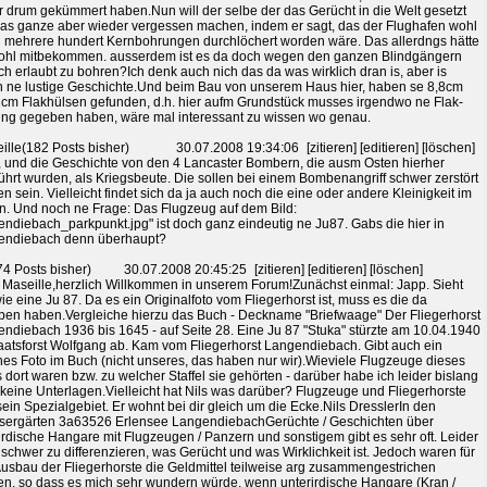
r drum gekümmert haben.Nun will der selbe der das Gerücht in die Welt gesetzt
das ganze aber wieder vergessen machen, indem er sagt, das der Flughafen wohl
 mehrere hundert Kernbohrungen durchlöchert worden wäre. Das allerdngs hätte
ohl mitbekommen. ausserdem ist es da doch wegen den ganzen Blindgängern
ch erlaubt zu bohren?Ich denk auch nich das da was wirklich dran is, aber is
 ne lustige Geschichte.Und beim Bau von unserem Haus hier, haben se 8,8cm
cm Flakhülsen gefunden, d.h. hier aufm Grundstück musses irgendwo ne Flak-
ung gegeben haben, wäre mal interessant zu wissen wo genau.
ille(182 Posts bisher)
30.07.2008 19:34:06
[zitieren] [editieren] [löschen]
 und die Geschichte von den 4 Lancaster Bombern, die ausm Osten hierher
ührt wurden, als Kriegsbeute. Die sollen bei einem Bombenangriff schwer zerstört
n sein. Vielleicht findet sich da ja auch noch die eine oder andere Kleinigkeit im
. Und noch ne Frage: Das Flugzeug auf dem Bild:
endiebach_parkpunkt.jpg" ist doch ganz eindeutig ne Ju87. Gabs die hier in
endiebach denn überhaupt?
74 Posts bisher)
30.07.2008 20:45:25
[zitieren] [editieren] [löschen]
 Maseille,herzlich Willkommen in unserem Forum!Zunächst einmal: Japp. Sieht
ie eine Ju 87. Da es ein Originalfoto vom Fliegerhorst ist, muss es die da
en haben.Vergleiche hierzu das Buch - Deckname "Briefwaage" Der Fliegerhorst
ndiebach 1936 bis 1645 - auf Seite 28. Eine Ju 87 "Stuka" stürzte am 10.04.1940
aatsforst Wolfgang ab. Kam vom Fliegerhorst Langendiebach. Gibt auch ein
es Foto im Buch (nicht unseres, das haben nur wir).Wieviele Flugzeuge dieses
 dort waren bzw. zu welcher Staffel sie gehörten - darüber habe ich leider bislang
keine Unterlagen.Vielleicht hat Nils was darüber? Flugzeuge und Fliegerhorste
sein Spezialgebiet. Er wohnt bei dir gleich um die Ecke.Nils DresslerIn den
ergärten 3a63526 Erlensee LangendiebachGerüchte / Geschichten über
irdische Hangare mit Flugzeugen / Panzern und sonstigem gibt es sehr oft. Leider
s schwer zu differenzieren, was Gerücht und was Wirklichkeit ist. Jedoch waren für
usbau der Fliegerhorste die Geldmittel teilweise arg zusammengestrichen
n, so dass es mich sehr wundern würde, wenn unterirdische Hangare (Kran /