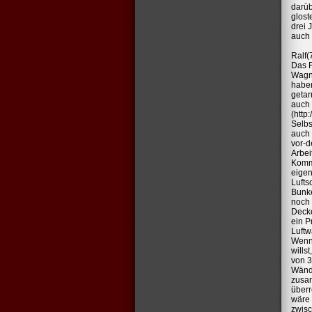
darüb
glost
drei 
auch 
Ralf(
Das F
Wagne
haben
getar
auch 
(http
Selbs
auch 
vor-d
Arbei
Komma
eigen
Lufts
Bunke
noch 
Decke
ein P
Luftw
Wenn 
wills
von 3
Wände
zusam
überr
wäre 
zwisc