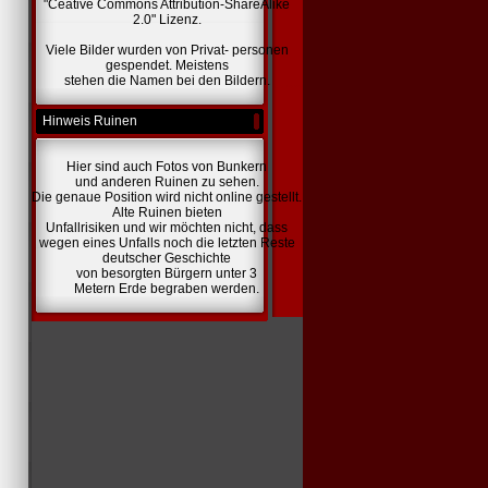
"Ceative Commons Attribution-ShareAlike
2.0" Lizenz.
Viele Bilder wurden von Privat- personen
gespendet. Meistens
stehen die Namen bei den Bildern.
Hinweis Ruinen
Hier sind auch Fotos von Bunkern
und anderen Ruinen zu sehen.
Die genaue Position wird nicht online gestellt.
Alte Ruinen bieten
Unfallrisiken und wir möchten nicht, dass
wegen eines Unfalls noch die letzten Reste
deutscher Geschichte
von besorgten Bürgern unter 3
Metern Erde begraben werden.