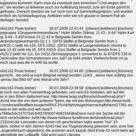
lugplatzes kümmert. Kann man da eventuell was erreichen? Und wegen den
as", die wurden ja teilweise auch zur Aufklärung benutzt, bzw am Ende garnicht
geflogen. Danach standen sie nur noch rum auf Sammelflugplätzen, und wurden
entlich als Schleppflugzeug, Aufklärer oder wie ich glaube in diesem Fall als
teillager, benutzt.
ille(182 Posts bisher)
30.07.2008 22:41:43
[zitieren] [editieren] [löschen]
ppgruppe 1Gruppenkommandeure:* Hptm Walter Dittmar, 11.43 - 9.44* Hptm Kurt
g, 9.44 - 5.45Formed 15.11.43 in Belgrade-Semlin from
Verbindungskommando (S) 1:1. (DFS) Staffel at Belgrade-Semlin from 1.
/VK(S) 1 (with Hs 126, DFS 230)2. (DFS) Staffel at Langendiebach, moved to
ade 12.43 (with He 45, DFS 230)3. (Go) Staffel at Belgrade-Semlin from 1.
VK(S) 2 (with He 111, Go 242)2./Schleppgruppe 1 converted to Ju 87/DFS 230 in
Damit wäre das Vorhandensein von Ju87 ab 6/44 erklärt. Vielleicht finde ich ja
noch raus was die in 4/40 da wollte.
ille(182 Posts bisher)
30.07.2008 22:44:00
[zitieren] [editieren] [löschen]
garnicht... die sind ja nach Belgrad verlegt worden 12/43... weiss man zufällig von
genau das Bild ist? also Monat und Jahr?
ille(182 Posts bisher)
30.07.2008 23:38:58
[zitieren] [editieren] [löschen]
ab noch nen alten Foreneintrag gefunden, von nem Ex-Soldaten, der auf der
se in den 90ern stationiert war: http://www.lwag.org/forums/showthread.php?
4Und hier der von dem anderen Typen, der mit den Bohrungen:http://www.multi-
.com/board/kraftfahrzeuge/milit%C3%A4rfahrzeuge/mannschaftsheim/27381-es-
-was-in-der-erde-und-will-raus/?
a798be5dc337075d164f376f30074082344dbaDann noch die Sache mit der
lich verschütteten Ju88:http://www.militaria-fundforum.de/showthread.php?
232Und die Lancaster von denen ich geschrieben habe waren "nur" 10
ators. Sollen in den Jahren 42/43 hier zur Flugerprobung gewesen sein, eine hier
Langendiebach abgestürzt, die anderen auch kaputt. Sind Ende 43 nicht mehr auf
aterialliste der Luftwaffe. Gibt wohl auch Literatur