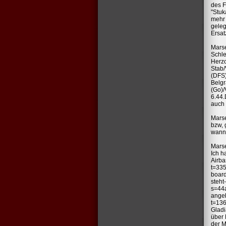
des F
"Stuk
mehr 
geleg
Ersatz
Marse
Schle
Herzo
Stab/
(DFS)
Belgr
(Go)/
6.44.
auch 
Marse
bzw, 
wann 
Marse
Ich h
Airba
t=335
board
steht
s=44
angeb
t=136
Gladi
über 
der M