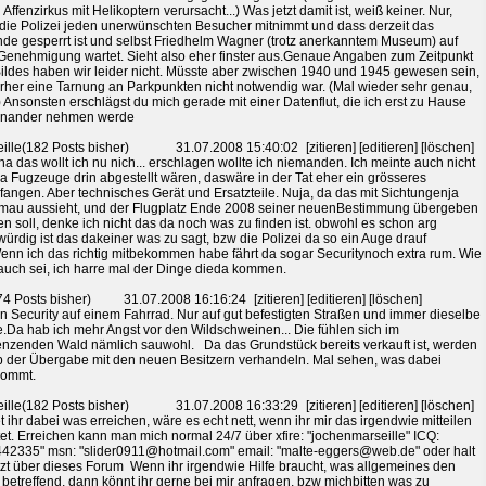
 Affenzirkus mit Helikoptern verursacht...) Was jetzt damit ist, weiß keiner. Nur,
die Polizei jeden unerwünschten Besucher mitnimmt und dass derzeit das
de gesperrt ist und selbst Friedhelm Wagner (trotz anerkanntem Museum) auf
Genehmigung wartet. Sieht also eher finster aus.Genaue Angaben zum Zeitpunkt
ildes haben wir leider nicht. Müsste aber zwischen 1940 und 1945 gewesen sein,
rher eine Tarnung an Parkpunkten nicht notwendig war. (Mal wieder sehr genau,
) Ansonsten erschlägst du mich gerade mit einer Datenflut, die ich erst zu Hause
inander nehmen werde
ille(182 Posts bisher)
31.07.2008 15:40:02
[zitieren] [editieren] [löschen]
na das wollt ich nu nich... erschlagen wollte ich niemanden. Ich meinte auch nicht
a Fugzeuge drin abgestellt wären, daswäre in der Tat eher ein grösseres
fangen. Aber technisches Gerät und Ersatzteile. Nuja, da das mit Sichtungenja
mau aussieht, und der Flugplatz Ende 2008 seiner neuenBestimmung übergeben
n soll, denke ich nicht das da noch was zu finden ist. obwohl es schon arg
ürdig ist das dakeiner was zu sagt, bzw die Polizei da so ein Auge drauf
enn ich das richtig mitbekommen habe fährt da sogar Securitynoch extra rum. Wie
uch sei, ich harre mal der Dinge dieda kommen.
74 Posts bisher)
31.07.2008 16:16:24
[zitieren] [editieren] [löschen]
in Security auf einem Fahrrad. Nur auf gut befestigten Straßen und immer dieselbe
.Da hab ich mehr Angst vor den Wildschweinen... Die fühlen sich im
nzenden Wald nämlich sauwohl. Da das Grundstück bereits verkauft ist, werden
b der Übergabe mit den neuen Besitzern verhandeln. Mal sehen, was dabei
kommt.
ille(182 Posts bisher)
31.07.2008 16:33:29
[zitieren] [editieren] [löschen]
et ihr dabei was erreichen, wäre es echt nett, wenn ihr mir das irgendwie mitteilen
et. Erreichen kann man mich normal 24/7 über xfire: "jochenmarseille" ICQ:
42335" msn: "slider0911@hotmail.com" email: "malte-eggers@web.de" oder halt
tzt über dieses Forum Wenn ihr irgendwie Hilfe braucht, was allgemeines den
 betreffend, dann könnt ihr gerne bei mir anfragen, bzw michbitten was zu