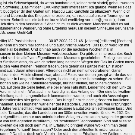
g ist ein Schwachpunkt, da wenn bombardiert, keiner mehr startet) gebaut worden
. Schwierig...Das mit der FLAK klingt sehr interessant. Ich glaube, wenn Nils das
rt, buddelt er dir den Garten um. Hast du Lust Kartoffeln zu pflanzen? Wenn dich
r und Überreste des Krieges interessieren, kannst du auf unsere Touren gerne
mmen. Schreib uns einfach ne kurze Mail (weltkrieg-vor-tuer@gmx.de), dann
ich dich in den Verteiler auf. Aber ich muss dich warnen: Manchmal läuft es auf
stundenlange Wanderung ohne Ergebnis heraus.In diesem SinneEine geruhsame
t!Schönen GrußRalf
ille(182 Posts bisher)
30.07.2008 22:21:46
[zitieren] [editieren] [löschen]
s nenn ich doch mal schnelle und ausführliche Antwort Das Buch werd ich mir
eden Fall bestellen. Und ich hab auch vor die nächsten Wochen mal in
ausen in dem kleinen Museum vorbeizuschaun. Da gibts ein interessantes Buch
artet sind sie alle" vom Eigentümer des Museums geschrieben. Freitag is erstmal
r Sinsheim dran, da war ich schon lang net mehr. Wegen der Flak im Garten muss
al den Vater meiner Freundin fragen, dem gehört das ganze hier. Er ist aber
mmt auch daran interessiert. Allerdings nicht an nem umgegrabenen Garten
 das mit den Mitteln stimmt zwar, aber auf Fotos, von denen gesagt wurde das sie
lugplatz in Langendiebach zeigen, ist eindeutig eine Hebeanlage zu sehen. Sieht
ischen aus wie ne Kohleförderanlage, nur halt kleiner, mit so nem grossen
rad, auf dem die Seile liefen, wie bei einem Fahrstuhl. Leider find ich den Link zu
orum nich mehr. Was auch merkwürdig ist, das Anfang der 40er eine Luftwaffen-
bteilung nach Langendiebach kommandiert wurde, und auch ein Aussenlager
rbeitsdienstes hier gebaut wurde. Das klingt für mich nach grösseren baulichen
ahmen. Der Flughafen war einer der Kategorie I, und sein Bau war ursprünglich
2 Jahre veranschlagt, was auch auf grössere Bautätigkeiten schliessen lässt. Und
zt die Tatsache, das die Landebahn um 300m erweitert wurde für die Me262. Die
a eigentlich auch nur aus unterirdischen Anlagen zum starten, wegen der grossen
r von tieffliegenden Aufklärern, und "strafenden" Jagdbombern.Sind halt alles so
igkeiten die ich doch gern mal in Erfahrung bringen würde.Wo kann man denn
Begehung "offiziell" beantragen? Oder auch den aktuellen Ermittlungsstand
ragen? Da gibts doch so´n Verein, der sich um die Erhaltung, bzw Weiternutzung