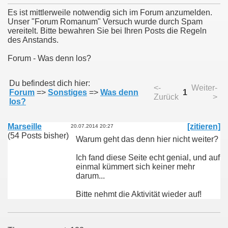
Es ist mittlerweile notwendig sich im Forum anzumelden.
Unser "Forum Romanum" Versuch wurde durch Spam
vereitelt. Bitte bewahren Sie bei Ihren Posts die Regeln
des Anstands.
Forum - Was denn los?
Du befindest dich hier:
<-
Weiter-
Forum
=>
Sonstiges
=>
Was denn
1
Zurück
>
los?
Marseille
[zitieren]
20.07.2014 20:27
(54 Posts bisher)
Warum geht das denn hier nicht weiter?
Ich fand diese Seite echt genial, und auf
einmal kümmert sich keiner mehr
darum...
Bitte nehmt die Aktivität wieder auf!