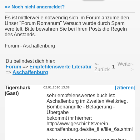
=> Noch nicht angemeldet?
Es ist mittlerweile notwendig sich im Forum anzumelden.
Unser "Forum Romanum" Versuch wurde durch Spam
vereitelt. Bitte bewahren Sie bei Ihren Posts die Regeln
des Anstands.
Forum - Aschaffenburg
Du befindest dich hier:
<-
Weiter-
Forum
=>
Empfehlenswerte Literatur
1
Zurück
>
=>
Aschaffenburg
Tigershark
[zitieren]
02.01.2010 13:38
(Gast)
sehr empfelenswertes buch ist:
Aschaffenburg im Zweiten Weltkrieg.
Bombenangriffe - Belagerung -
Übergabe
bekommt ihr hierher:
http://www.geschichtsverein-
aschaffenburg.de/site_file/file_6a.shtml