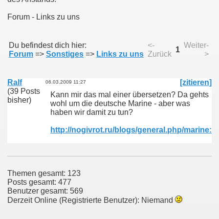
Forum - Links zu uns
Du befindest dich hier:
<-
Weiter-
1
Forum
=>
Sonstiges
=>
Links zu uns
Zurück
>
Ralf
[zitieren]
06.03.2009 11:27
(39 Posts
Kann mir das mal einer übersetzen? Da gehts
bisher)
wohl um die deutsche Marine - aber was
haben wir damit zu tun?
http://nogivrot.ru/blogs/general.php/marine:
Themen gesamt: 123
Posts gesamt: 477
Benutzer gesamt: 569
Derzeit Online (Registrierte Benutzer): Niemand