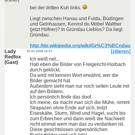
bei der dritten Kuh links.
Liegt zwischen Hanau und Fulda, Büdingen
und Gelnhausen. Kennst du Möbel Walther
(jetzt Höfner)? In Gründau Lieblos? Da liegt
Gründau.
http://de.wikipedia.org/wiki/Gr%C3%BCndau
Lady
[zitieren]
02.01.2009 10:37
Redfox
Ich weiß net...
(Gast)
Hab eben die Bilder von Freigericht-Horbach
durch geklickt.
Da wird mit keinem Wort erwähnt, wer die
Bilder gemacht hat.
Außerdem sieht man nur noch selten Leute mit
auf den Bildern.
Ich persönlich finde das doof.
Ich meine, da macht man sich die Mühe, nimmt
Strapazen ohne Ende auf sich, trotzt
Eiseskälte, Sturm, Wind und Hagel, sucht bis
zum Erbrechen und dann weiß die Nachwelt
nicht einmal wem man das zu verdanken ist.
Diese gesichtslosen unpersönlichen
Bunkerbilder sind voll öde!