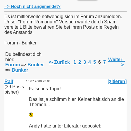
=> Noch nicht angemeldet?
Es ist mittlerweile notwendig sich im Forum anzumelden.
Unser "Forum Romanum" Versuch wurde durch Spam
vereitelt. Bitte bewahren Sie bei Ihren Posts die Regeln
des Anstands.
Forum - Bunker
Du befindest dich
hier:
Weiter -
<- Zurück
1
2
3
4
5
6
7
Forum
=>
Bunker
>
=>
Bunker
Ralf
[zitieren]
13.07.2008 23:00
(39 Posts
Falsches Topic!
bisher)
Das ist ja schlimm hier. Keiner hält sich an die
Themen...
Andy hatte unter Literatur gepostet: