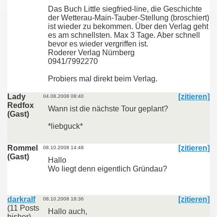
Das Buch Little siegfried-line, die Geschichte
der Wetterau-Main-Tauber-Stellung (broschiert)
ist wieder zu bekommen. Über den Verlag geht
es am schnellsten. Max 3 Tage. Aber schnell
bevor es wieder vergriffen ist.
Roderer Verlag Nürnberg
0941/7992270
Probiers mal direkt beim Verlag.
Lady
[zitieren]
04.08.2008 08:40
Redfox
Wann ist die nächste Tour geplant?
(Gast)
*liebguck*
Rommel
[zitieren]
08.10.2008 14:48
(Gast)
Hallo
Wo liegt denn eigentlich Gründau?
darkralf
[zitieren]
08.10.2008 18:36
(11 Posts
Hallo auch,
bisher)