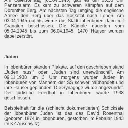
Am Ostersonntag (01.04.1945) gab es um 05:58 Uhr
Panzeralarm. Es kam zu schweren Kämpfen auf dem
Dörenther Berg. Am nächsten Tag umging die englische
Armee den Berg über das Bocketal nach Lehen. Am
03.04.1945 nachts wurde die Stadt Ibbenbüren dann mit
Granaten beschossen. Die Kämpfe dauerten vom
05.04.1945 bis zum 06.04.1945. 1470 Häuser wurden
dabei zerstört.
Juden
In Ibbenbüren standen Plakate, auf den geschrieben stand
„Juden raus!“ oder „Juden sind unerwünscht!“. Am
09.11.1938 um 3 Uhr morgens wurden Juden in
Ibbenbüren von Männern der SS schwer mißhandelt und
ihre Häuser geplündert. Die Synagoge wurde angezündet.
Der jüdische Friedhof in Ibbenbüren wurde 1938
geschlossen.
Beispielhaft für die (schlecht dokumentierten) Schicksale
der Ibbenbürer Juden ist das des David Rosenthal
(geboren 1874 in Ibbenbüren, gestorben im Februar 1943
im KZ Auschwitz).