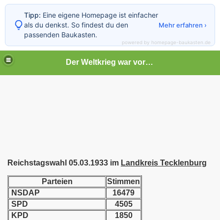
Tipp:
Eine eigene Homepage ist einfacher
als du denkst. So findest du den
Mehr erfahren ›
passenden Baukasten.
powered by homepage-baukasten.de
Der Weltkrieg war vor deiner Tür
Reichstagswahl 05.03.1933 im
Landkreis Tecklenburg
Parteien
Stimmen
NSDAP
16479
SPD
4505
KPD
1850