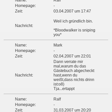
Name:
Ralf
Homepage:
-
Zeit:
03.04.2007 um 17:47
Weil ich gründlich bin.
Nachricht:
*Bloodwalker is sniping
you*
Name:
Mark
Homepage:
-
Zeit:
02.04.2007 um 22:01
Dann verrate mir
mal,warum du das
Gästebuch abgecheckt
Nachricht:
hast,wenn du
weißt,dass nichts drinn
ist:o8)
Tja...ertappt
Name:
Ralf
Homepage:
-
Zeit:
31.03.2007 um 20:20