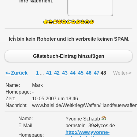
Ihre Nachricht:
Ich bin kein Roboter und ich verbreite keinen SPAM.
Gästebuch-Eintrag hinzufügen
<- Zurück
1
...
41
42
43
44
45
46
47
48
Weiter->
Name:
Mark
Homepage:
-
Zeit:
10.05.2007 um 18:46
Nachricht:
www.balsi.de/Weltkrieg/Waffen/Handfeuerwaffe
Name:
Yvonne Schaub
E-Mail:
bernstein_89
lycos.de
http://www.yvonne-
Homepage: