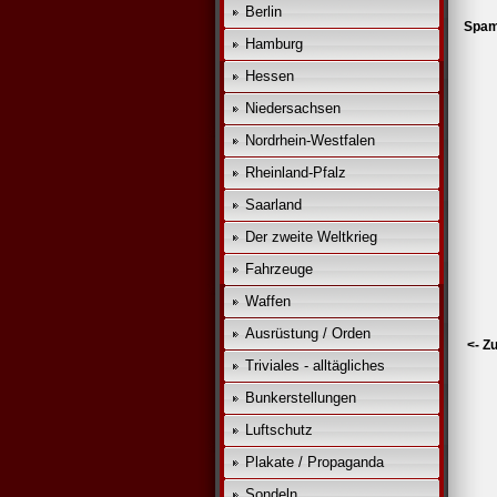
Berlin
Spam 
Hamburg
Hessen
Niedersachsen
Nordrhein-Westfalen
Rheinland-Pfalz
Saarland
Der zweite Weltkrieg
Fahrzeuge
Waffen
Ausrüstung / Orden
<- Z
Triviales - alltägliches
Bunkerstellungen
Luftschutz
Plakate / Propaganda
Sondeln