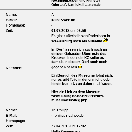
Recklinghausen und Münster
Oder auf: karnickelhausen.de
Name:
A
E-Mail:
keine
web.tld
Homepage:
-
Zeit:
01.07.2013 um 08:56
Es gibt außerhalb von Paderborn in
Wewelsburg noch ein Museum
Im Dorf lassen sich auch noch an
einigen Gebäuden Überreste des
Kreuzes finden, ein KZ sollte es
damals in diesem Dorf auch noch
gegeben haben
Nachricht:
Ein Besuch des Museums lohnt sich,
nur es gibt Teile in denen nicht jeder
hinein kommt, von daher mal fragen.
Hier ein Link zu dem Museum:
wewelsburg.de/de/historisches-
museum/einstieg.php
Name:
Th. Philipp
E-Mail:
t_philipp
yahoo.de
Homepage:
-
Zeit:
27.04.2013 um 17:02
Hallo Zusammen.