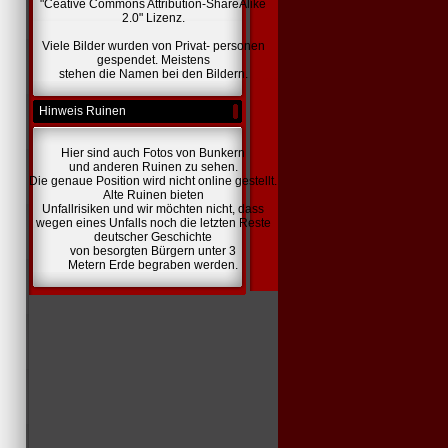
"Ceative Commons Attribution-ShareAlike
2.0" Lizenz.
Viele Bilder wurden von Privat- personen
gespendet. Meistens
stehen die Namen bei den Bildern.
Hinweis Ruinen
Hier sind auch Fotos von Bunkern
und anderen Ruinen zu sehen.
Die genaue Position wird nicht online gestellt.
Alte Ruinen bieten
Unfallrisiken und wir möchten nicht, dass
wegen eines Unfalls noch die letzten Reste
deutscher Geschichte
von besorgten Bürgern unter 3
Metern Erde begraben werden.