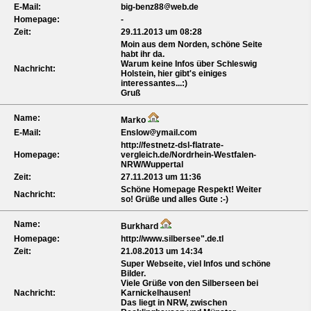
E-Mail:
big-benz88
web.de
Homepage:
-
Zeit:
29.11.2013 um 08:28
Moin aus dem Norden, schöne Seite
habt ihr da.
Warum keine Infos über Schleswig
Nachricht:
Holstein, hier gibt's einiges
interessantes...:)
Gruß
Name:
Marko
E-Mail:
Enslow
ymail.com
http://festnetz-dsl-flatrate-
Homepage:
vergleich.de/Nordrhein-Westfalen-
NRW/Wuppertal
Zeit:
27.11.2013 um 11:36
Schöne Homepage Respekt! Weiter
Nachricht:
so! Grüße und alles Gute :-)
Name:
Burkhard
Homepage:
http://www.silbersee".de.tl
Zeit:
21.08.2013 um 14:34
Super Webseite, viel Infos und schöne
Bilder.
Viele Grüße von den Silberseen bei
Nachricht:
Karnickelhausen!
Das liegt in NRW, zwischen