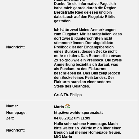
Danke für die informative Page. Ich
habe mich gerade durch die Region
Bergstraße Ried gelesen und bin
dabei auch auf den Flugplatz Biblis
gestoßen.
Ich hätte zwei kleine Anmerkungen
zum Flugplatz. Mir ist aufgefallen, dass
dort zwei Bildunterschriften nicht
stimmen können. Der abgebildete
Nachricht:
Prellbock ist der Eingangsbereich
eines Bunkers, dessen Decke nicht
mehr existiert. Das Betonteil ist etwas
2x so groß wie ein Prellbock. Die zweie
Anmerkung bezieht sich darauf, was
als Fundament des Flakturms
beschrieben ist. Das Bild zeigt jedoch
den Sockel eines Peilstandes. Der
Flakturm stand an einer anderes
Stelle des Geländes.
Gruß Th. Philipp
Name:
Mario
Homepage:
http://verwehte-spuren.de.tl/
Zeit:
04.08.2012 um 11:09
Hallo sehr schöne Homepage. Mach
bitte weiter so. Würde mich über einen
Nachricht:
Besuch auf meiner Homepage freuen.
MfG Mario