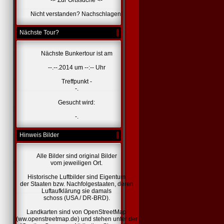
-> Zur Ortssuche <-
Nicht verstanden? Nachschlagen!
Nächste Tour?
Nächste Bunkertour ist am
--.--.2014 um --:-- Uhr
Treffpunkt -
-.
Gesucht wird:
-.
Hinweis Bilder
Alle Bilder sind original Bilder
vom jeweiligen Ort.
Historische Luftbilder sind Eigentum
der Staaten bzw. Nachfolgestaaten, deren
Luftaufklärung sie damals
schoss (USA / DR-BRD).
Landkarten sind von OpenStreetMap
(ww.openstreetmap.de) und stehen unter der