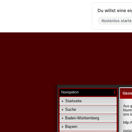
Du willst eine 
Kostenlos start
Navigation
Gäst
Startseite
Aus g
Suche
Numme
uns ü
Baden-Württemberg
http:
Bayern
zurüc