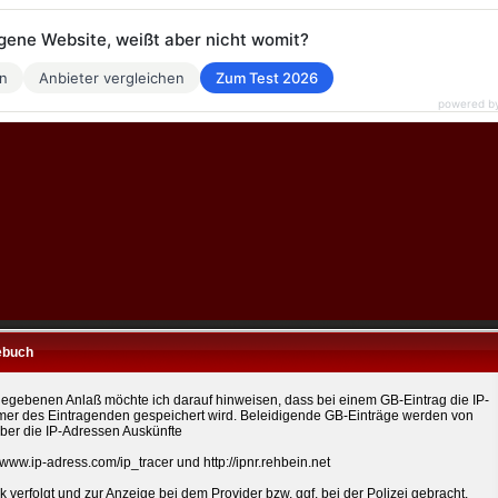
eigene Website, weißt aber nicht womit?
en
Anbieter vergleichen
Zum Test 2026
powered b
ebuch
egebenen Anlaß möchte ich darauf hinweisen, dass bei einem GB-Eintrag die IP-
r des Eintragenden gespeichert wird. Beleidigende GB-Einträge werden von
ber die IP-Adressen Auskünfte
//www.ip-adress.com/ip_tracer und http://ipnr.rehbein.net
k verfolgt und zur Anzeige bei dem Provider bzw. ggf. bei der Polizei gebracht.