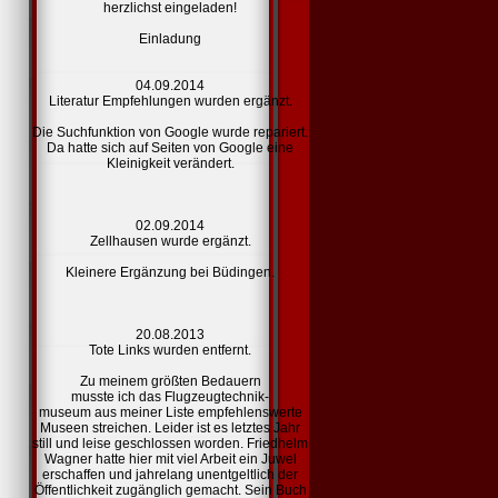
herzlichst eingeladen!
Einladung
04.09.2014
Literatur Empfehlungen
wurden ergänzt.
Die Suchfunktion von Google wurde repariert.
Da hatte sich auf Seiten von Google eine
Kleinigkeit verändert.
02.09.2014
Zellhausen
wurde ergänzt.
Kleinere Ergänzung bei Büdingen.
20.08.2013
Tote
Links
wurden entfernt.
Zu meinem größten Bedauern
musste ich das Flugzeugtechnik-
museum aus meiner Liste
empfehlenswerte
Museen
streichen. Leider ist es letztes Jahr
still und leise geschlossen worden. Friedhelm
Wagner hatte hier mit viel Arbeit ein Juwel
erschaffen und jahrelang unentgeltlich der
Öffentlichkeit zugänglich gemacht. Sein Buch