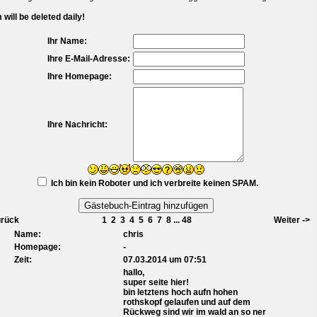
will be deleted daily!
Ihr Name:
Ihre E-Mail-Adresse:
Ihre Homepage:
Ihre Nachricht:
Ich bin kein Roboter und ich verbreite keinen SPAM.
urück
1
2
3
4
5
6
7
8
...
48
Weiter ->
Name:
chris
Homepage:
-
Zeit:
07.03.2014 um 07:51
hallo,
super seite hier!
bin letztens hoch aufn hohen
rothskopf gelaufen und auf dem
Rückweg sind wir im wald an so ner