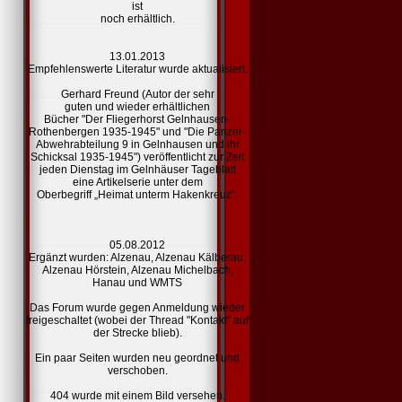
ist
noch erhältlich.
13.01.2013
Empfehlenswerte Literatur
wurde aktualisiert.
Gerhard Freund (Autor der sehr
guten und wieder erhältlichen
Bücher "Der Fliegerhorst Gelnhausen-
Rothenbergen 1935-1945" und "Die Panzer-
Abwehrabteilung 9 in Gelnhausen und ihr
Schicksal 1935-1945") veröffentlicht zur Zeit
jeden Dienstag im Gelnhäuser Tageblatt
eine Artikelserie unter dem
Oberbegriff „Heimat unterm Hakenkreuz“.
05.08.2012
Ergänzt wurden:
Alzenau,
Alzenau Kälberau,
Alzenau Hörstein,
Alzenau Michelbach,
Hanau und
WMTS
Das Forum wurde gegen Anmeldung wieder
freigeschaltet (wobei der Thread "Kontakt" auf
der Strecke blieb).
Ein paar Seiten wurden neu geordnet und
verschoben.
404
wurde mit einem Bild versehen.