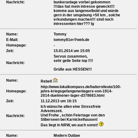
Nachricht:
bunkeranlage vorbei gekommen
!!!das hat mein intresse geweckt!!!
komme aus langenselbold und würde
gern in der umgebung +50 km , solche
erkundungen machen!!! sind noch
intressenten hier??? lg
Name:
Tommy
E-Mail:
tommy81er
web.de
Homepage:
-
Zeit:
15.01.2014 um 15:05
Servus zusammen,
sehr geile Seite top !!!!
Nachricht:
Grüße aus HESSEN!!!
Name:
Rebell
http://www.lokalkompass.de/haltern/leute/100-
Homepage:
jahre-kriegsgefangenenlagers-von-1914-
2014-duelmener-lager-d378683.html
Zeit:
11.12.2013 um 16:15
Ich wünsche allen eine Stressfreie
Adventszeit.
Und Frohe , schön Feiertage von den
Nachricht:
Silberseen bei Karnickelhausen!
Das liegt in NRW, wo auch sonst!
Name:
Modern Outlaw