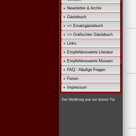
Newsletter & Archiv
Gästebuch
=> Ersatzgästebuch
=> Grafisches Gästebuch
Links
Empfehlenswerte Literatur
Empfehlenswerte Museen
FAQ - Häufige Fragen
Forum
Impressum
Der Weltkrieg war vor deiner Tür