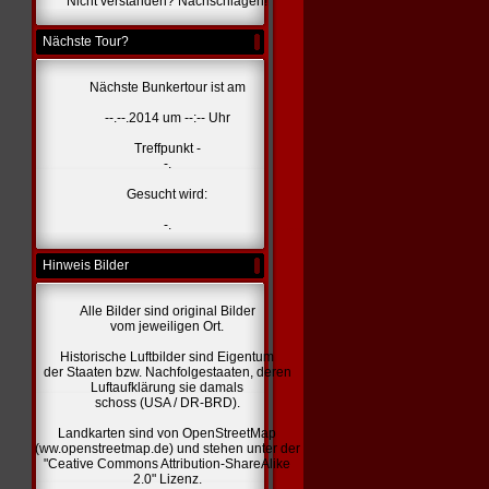
Nicht verstanden? Nachschlagen!
Nächste Tour?
Nächste Bunkertour ist am
--.--.2014 um --:-- Uhr
Treffpunkt -
-.
Gesucht wird:
-.
Hinweis Bilder
Alle Bilder sind original Bilder
vom jeweiligen Ort.
Historische Luftbilder sind Eigentum
der Staaten bzw. Nachfolgestaaten, deren
Luftaufklärung sie damals
schoss (USA / DR-BRD).
Landkarten sind von OpenStreetMap
(ww.openstreetmap.de) und stehen unter der
"Ceative Commons Attribution-ShareAlike
2.0" Lizenz.