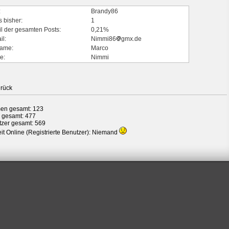
:
Brandy86
s bisher:
1
il der gesamten Posts:
0,21%
il:
Nimmi86
gmx.de
ame:
Marco
e:
Nimmi
rück
en gesamt: 123
 gesamt: 477
zer gesamt: 569
it Online (Registrierte Benutzer): Niemand