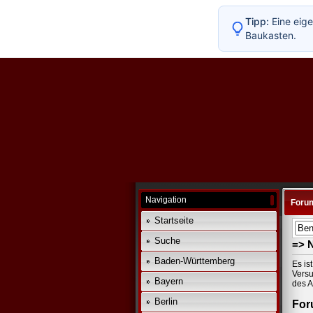
Tipp:
Eine eige
Baukasten.
Navigation
Foru
Startseite
Suche
=> 
Baden-Württemberg
Es is
Versu
Bayern
des A
Berlin
For