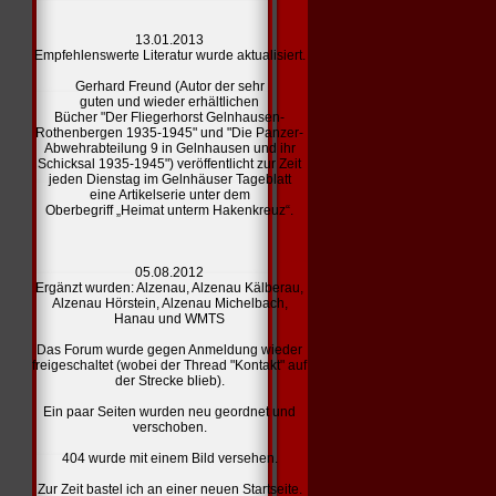
13.01.2013
Empfehlenswerte Literatur
wurde aktualisiert.
Gerhard Freund (Autor der sehr
guten und wieder erhältlichen
Bücher "Der Fliegerhorst Gelnhausen-
Rothenbergen 1935-1945" und "Die Panzer-
Abwehrabteilung 9 in Gelnhausen und ihr
Schicksal 1935-1945") veröffentlicht zur Zeit
jeden Dienstag im Gelnhäuser Tageblatt
eine Artikelserie unter dem
Oberbegriff „Heimat unterm Hakenkreuz“.
05.08.2012
Ergänzt wurden:
Alzenau,
Alzenau Kälberau,
Alzenau Hörstein,
Alzenau Michelbach,
Hanau und
WMTS
Das Forum wurde gegen Anmeldung wieder
freigeschaltet (wobei der Thread "Kontakt" auf
der Strecke blieb).
Ein paar Seiten wurden neu geordnet und
verschoben.
404
wurde mit einem Bild versehen.
Zur Zeit bastel ich an einer
neuen Startseite.