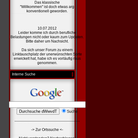
Das klassische
"Willkommen" ist doch etwas arg
konventionell geworden.
10.07.2012
Leider komme ich durch berufliche
Belastungen nicht oder kaum zum Updaten.
Bitte daher um Nachsicht.
Da sich unser Forum zu einem
Linktauschplatz der unerwünschten Sorte
enwickelt hat, habe ich es vorläufig raus
genommen.
Interne Suche
Suche
-----------------------------------------------------
-> Zur Ortssuche <-