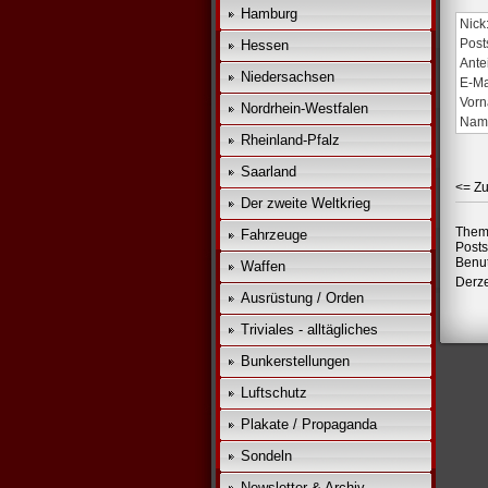
Hamburg
Nick
Post
Hessen
Ante
Niedersachsen
E-Ma
Vorn
Nordrhein-Westfalen
Nam
Rheinland-Pfalz
Saarland
<= Zu
Der zweite Weltkrieg
Them
Fahrzeuge
Posts
Benut
Waffen
Derze
Ausrüstung / Orden
Triviales - alltägliches
Bunkerstellungen
Luftschutz
Plakate / Propaganda
Sondeln
Newsletter & Archiv