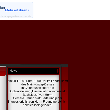
den
Mehr erfahren ›
y homepage-baukasten.de
News
Am 08.11.2014 um 19:00 Uhr im Landratsamt
des Main-Kinzig-Kreises
in Gelnhausen findet die
Buchvorstellung „Himmelfahrts- kommando
Bachstelze“ von Herrn
Gerhard Freund statt. Jede und jeder
Interessierte ist von Herrn Freund persönlich
herzlichst eingeladen!