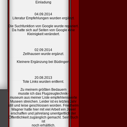
Einladung
04.09.2014
Literatur Empfehlungen
wurden ergänzt.
Die Suchfunktion von Google wurde repariert.
Da hatte sich auf Seiten von Google eine
Kleinigkeit verändert.
02.09.2014
Zellhausen
wurde ergänzt.
Kleinere Ergänzung bei Büdingen.
20.08.2013
Tote
Links
wurden entfernt.
Zu meinem größten Bedauern
musste ich das Flugzeugtechnik-
museum aus meiner Liste
empfehlenswerte
Museen
streichen. Leider ist es letztes Jahr
still und leise geschlossen worden. Friedhelm
Wagner hatte hier mit viel Arbeit ein Juwel
erschaffen und jahrelang unentgeltlich der
Öffentlichkeit zugänglich gemacht. Sein Buch
ist
noch erhältlich.