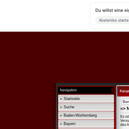
Du willst eine 
Kostenlos start
Navigation
Foru
Startseite
Suche
=> 
Baden-Württemberg
Es is
Versu
Bayern
des A