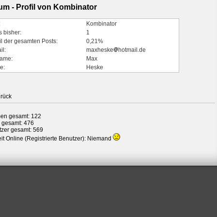
um - Profil von Kombinator
:
Kombinator
s bisher:
1
il der gesamten Posts:
0,21%
il:
maxheske
hotmail.de
ame:
Max
e:
Heske
rück
en gesamt: 122
 gesamt: 476
zer gesamt: 569
it Online (Registrierte Benutzer): Niemand