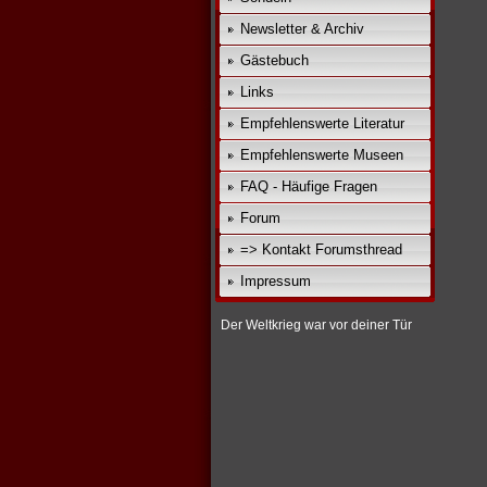
Newsletter & Archiv
Gästebuch
Links
Empfehlenswerte Literatur
Empfehlenswerte Museen
FAQ - Häufige Fragen
Forum
=> Kontakt Forumsthread
Impressum
Der Weltkrieg war vor deiner Tür