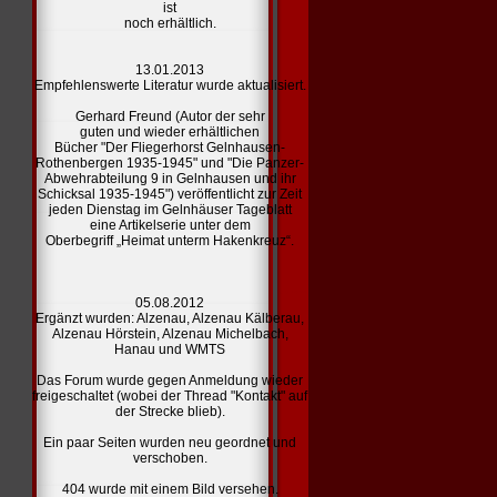
ist
noch erhältlich.
13.01.2013
Empfehlenswerte Literatur
wurde aktualisiert.
Gerhard Freund (Autor der sehr
guten und wieder erhältlichen
Bücher "Der Fliegerhorst Gelnhausen-
Rothenbergen 1935-1945" und "Die Panzer-
Abwehrabteilung 9 in Gelnhausen und ihr
Schicksal 1935-1945") veröffentlicht zur Zeit
jeden Dienstag im Gelnhäuser Tageblatt
eine Artikelserie unter dem
Oberbegriff „Heimat unterm Hakenkreuz“.
05.08.2012
Ergänzt wurden:
Alzenau,
Alzenau Kälberau,
Alzenau Hörstein,
Alzenau Michelbach,
Hanau und
WMTS
Das Forum wurde gegen Anmeldung wieder
freigeschaltet (wobei der Thread "Kontakt" auf
der Strecke blieb).
Ein paar Seiten wurden neu geordnet und
verschoben.
404
wurde mit einem Bild versehen.