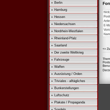
Berlin
For
Hamburg
Nick
Post
Hessen
Ante
Niedersachsen
E-Ma
Vorn
Nordrhein-Westfalen
Nam
Rheinland-Pfalz
Saarland
<= Zu
Der zweite Weltkrieg
Them
Fahrzeuge
Posts
Benut
Waffen
Derze
Ausrüstung / Orden
Triviales - alltägliches
Bunkerstellungen
Luftschutz
Plakate / Propaganda
Sondeln