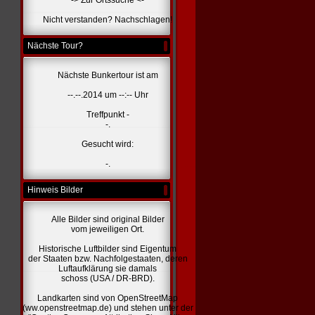
-> Zur Ortssuche <-
Nicht verstanden? Nachschlagen!
Nächste Tour?
Nächste Bunkertour ist am
--.--.2014 um --:-- Uhr
Treffpunkt -
-.
Gesucht wird:
-.
Hinweis Bilder
Alle Bilder sind original Bilder
vom jeweiligen Ort.
Historische Luftbilder sind Eigentum
der Staaten bzw. Nachfolgestaaten, deren
Luftaufklärung sie damals
schoss (USA / DR-BRD).
Landkarten sind von OpenStreetMap
(ww.openstreetmap.de) und stehen unter der