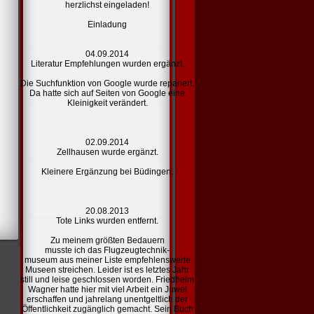
herzlichst eingeladen!
Einladung
04.09.2014
Literatur Empfehlungen
wurden ergänzt.
Die Suchfunktion von Google wurde repariert.
Da hatte sich auf Seiten von Google eine
Kleinigkeit verändert.
02.09.2014
Zellhausen
wurde ergänzt.
Kleinere Ergänzung bei Büdingen.
20.08.2013
Tote
Links
wurden entfernt.
Zu meinem größten Bedauern
musste ich das Flugzeugtechnik-
museum aus meiner Liste
empfehlenswerte
Museen
streichen. Leider ist es letztes Jahr
still und leise geschlossen worden. Friedhelm
Wagner hatte hier mit viel Arbeit ein Juwel
erschaffen und jahrelang unentgeltlich der
Öffentlichkeit zugänglich gemacht. Sein Buch