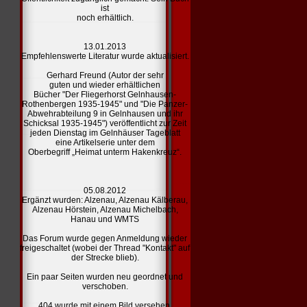
ist
noch erhältlich.
13.01.2013
Empfehlenswerte Literatur
wurde aktualisiert.
Gerhard Freund (Autor der sehr
guten und wieder erhältlichen
Bücher "Der Fliegerhorst Gelnhausen-
Rothenbergen 1935-1945" und "Die Panzer-
Abwehrabteilung 9 in Gelnhausen und ihr
Schicksal 1935-1945") veröffentlicht zur Zeit
jeden Dienstag im Gelnhäuser Tageblatt
eine Artikelserie unter dem
Oberbegriff „Heimat unterm Hakenkreuz“.
05.08.2012
Ergänzt wurden:
Alzenau,
Alzenau Kälberau,
Alzenau Hörstein,
Alzenau Michelbach,
Hanau und
WMTS
Das Forum wurde gegen Anmeldung wieder
freigeschaltet (wobei der Thread "Kontakt" auf
der Strecke blieb).
Ein paar Seiten wurden neu geordnet und
verschoben.
404
wurde mit einem Bild versehen.