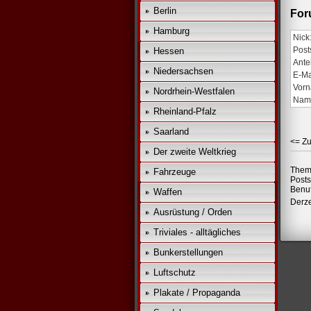
Berlin
For
Hamburg
Nick
Post
Hessen
Ante
Niedersachsen
E-Ma
Vorn
Nordrhein-Westfalen
Nam
Rheinland-Pfalz
Saarland
<= Zu
Der zweite Weltkrieg
Them
Fahrzeuge
Posts
Benut
Waffen
Derze
Ausrüstung / Orden
Triviales - alltägliches
Bunkerstellungen
Luftschutz
Plakate / Propaganda