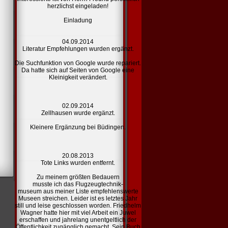
herzlichst eingeladen!
Einladung
04.09.2014
Literatur Empfehlungen
wurden ergänzt.
Die Suchfunktion von Google wurde repariert.
Da hatte sich auf Seiten von Google eine
Kleinigkeit verändert.
02.09.2014
Zellhausen
wurde ergänzt.
Kleinere Ergänzung bei Büdingen.
20.08.2013
Tote
Links
wurden entfernt.
Zu meinem größten Bedauern
musste ich das Flugzeugtechnik-
museum aus meiner Liste
empfehlenswerte
Museen
streichen. Leider ist es letztes Jahr
still und leise geschlossen worden. Friedhelm
Wagner hatte hier mit viel Arbeit ein Juwel
erschaffen und jahrelang unentgeltlich der
Öffentlichkeit zugänglich gemacht. Sein Buch