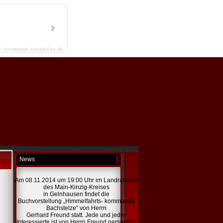
y homepage-baukasten.de
News
Am 08.11.2014 um 19:00 Uhr im Landratsamt
des Main-Kinzig-Kreises
in Gelnhausen findet die
Buchvorstellung „Himmelfahrts- kommando
Bachstelze“ von Herrn
Gerhard Freund statt. Jede und jeder
Interessierte ist von Herrn Freund persönlich