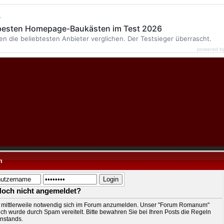
r
 besten Homepage-Baukästen im Test 2026
en die beliebtesten Anbieter verglichen. Der Testsieger überrascht.
powered b
m
Noch nicht angemeldet?
t mittlerweile notwendig sich im Forum anzumelden. Unser "Forum Romanum"
ch wurde durch Spam vereitelt. Bitte bewahren Sie bei Ihren Posts die Regeln
nstands.