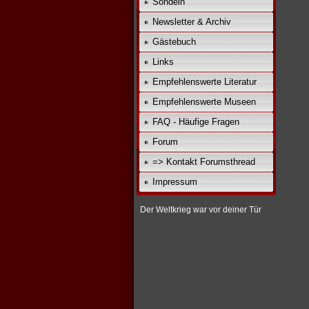
Sondeln
Newsletter & Archiv
Gästebuch
Links
Empfehlenswerte Literatur
Empfehlenswerte Museen
FAQ - Häufige Fragen
Forum
=> Kontakt Forumsthread
Impressum
Der Weltkrieg war vor deiner Tür