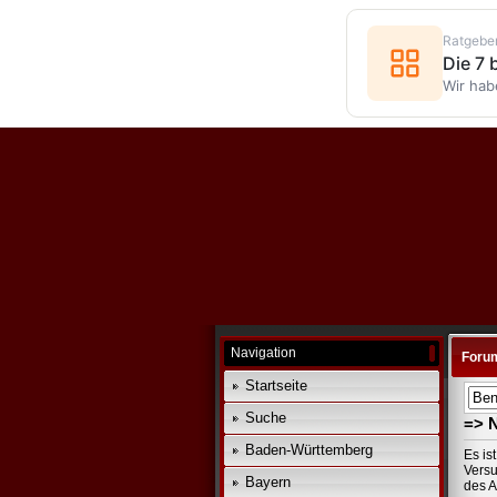
Ratgebe
Die 7
Wir hab
Navigation
Foru
Startseite
Suche
=> 
Baden-Württemberg
Es is
Versu
Bayern
des A