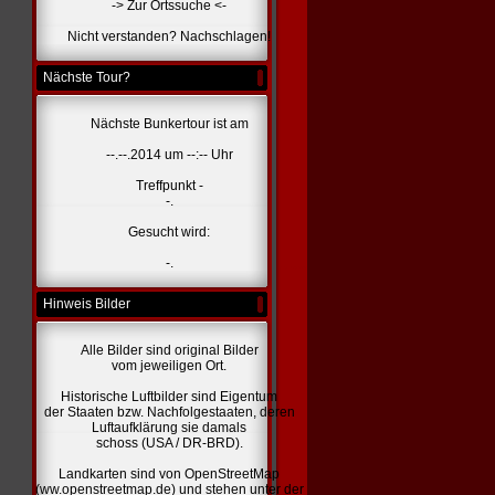
-> Zur Ortssuche <-
Nicht verstanden? Nachschlagen!
Nächste Tour?
Nächste Bunkertour ist am
--.--.2014 um --:-- Uhr
Treffpunkt -
-.
Gesucht wird:
-.
Hinweis Bilder
Alle Bilder sind original Bilder
vom jeweiligen Ort.
Historische Luftbilder sind Eigentum
der Staaten bzw. Nachfolgestaaten, deren
Luftaufklärung sie damals
schoss (USA / DR-BRD).
Landkarten sind von OpenStreetMap
(ww.openstreetmap.de) und stehen unter der