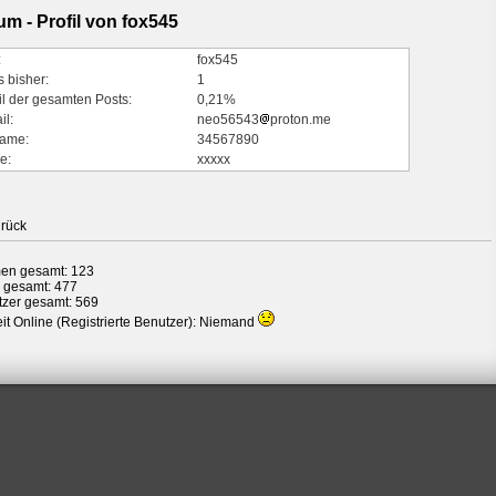
um - Profil von fox545
:
fox545
s bisher:
1
il der gesamten Posts:
0,21%
il:
neo56543
proton.me
ame:
34567890
e:
xxxxx
rück
en gesamt: 123
 gesamt: 477
zer gesamt: 569
it Online (Registrierte Benutzer): Niemand